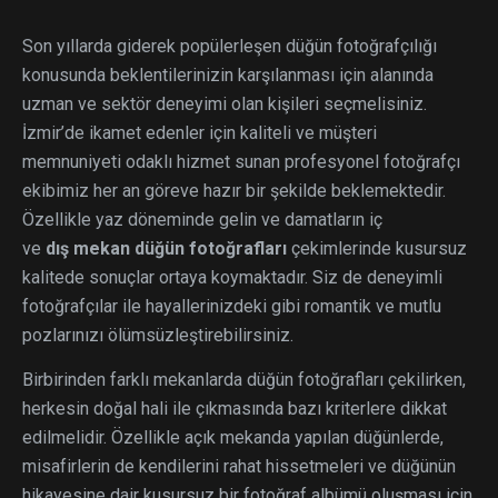
Son yıllarda giderek popülerleşen düğün fotoğrafçılığı
konusunda beklentilerinizin karşılanması için alanında
uzman ve sektör deneyimi olan kişileri seçmelisiniz.
İzmir’de ikamet edenler için kaliteli ve müşteri
memnuniyeti odaklı hizmet sunan profesyonel fotoğrafçı
ekibimiz her an göreve hazır bir şekilde beklemektedir.
Özellikle yaz döneminde gelin ve damatların iç
ve
dış mekan düğün fotoğrafları
çekimlerinde kusursuz
kalitede sonuçlar ortaya koymaktadır. Siz de deneyimli
fotoğrafçılar ile hayallerinizdeki gibi romantik ve mutlu
pozlarınızı ölümsüzleştirebilirsiniz.
Birbirinden farklı mekanlarda düğün fotoğrafları çekilirken,
herkesin doğal hali ile çıkmasında bazı kriterlere dikkat
edilmelidir. Özellikle açık mekanda yapılan düğünlerde,
misafirlerin de kendilerini rahat hissetmeleri ve düğünün
hikayesine dair kusursuz bir fotoğraf albümü oluşması için