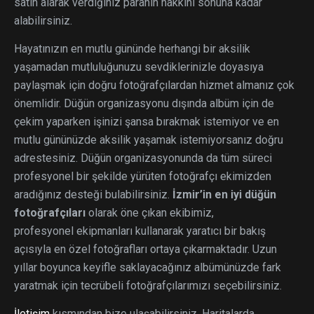
satın alarak verdiğiniz paranın hakkını sonuna kadar
alabilirsiniz.
Hayatınızın en mutlu gününde herhangi bir aksilik
yaşamadan mutluluğunuzu sevdiklerinizle doyasıya
paylaşmak için doğru fotoğrafçılardan hizmet almanız çok
önemlidir. Düğün organizasyonu dışında albüm için de
çekim yaparken işinizi şansa bırakmak istemiyor ve en
mutlu gününüzde aksilik yaşamak istemiyorsanız doğru
adrestesiniz. Düğün organizasyonunda da tüm süreci
profesyonel bir şekilde yürüten fotoğrafçı ekimizden
aradığınız desteği bulabilirsiniz.
İzmir’in en iyi düğün
fotoğrafçıları
olarak öne çıkan ekibimiz,
profesyonel ekipmanları kullanarak yaratıcı bir bakış
açısıyla en özel fotoğrafları ortaya çıkarmaktadır. Uzun
yıllar boyunca keyifle saklayacağınız albümünüzde fark
yaratmak için tecrübeli fotoğrafçılarımızı seçebilirsiniz.
İletişim
kısmından bize ulaşabilirsiniz. Haritalarda