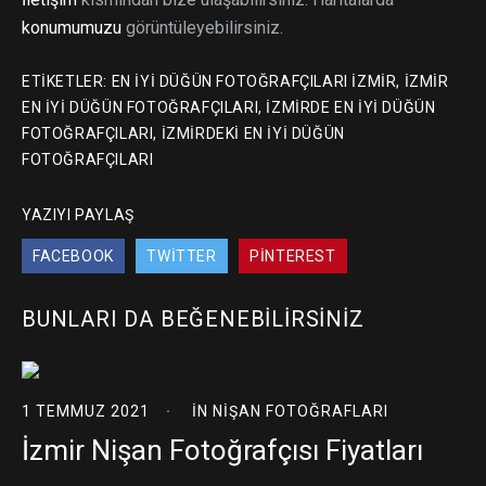
konumumuzu
görüntüleyebilirsiniz.
ETIKETLER:
EN IYI DÜĞÜN FOTOĞRAFÇILARI IZMIR
,
IZMIR
EN IYI DÜĞÜN FOTOĞRAFÇILARI
,
IZMIRDE EN IYI DÜĞÜN
FOTOĞRAFÇILARI
,
IZMIRDEKI EN IYI DÜĞÜN
FOTOĞRAFÇILARI
YAZIYI PAYLAŞ
FACEBOOK
TWITTER
PINTEREST
BUNLARI DA BEĞENEBILIRSINIZ
1 TEMMUZ 2021
IN
NIŞAN FOTOĞRAFLARI
İzmir Nişan Fotoğrafçısı Fiyatları