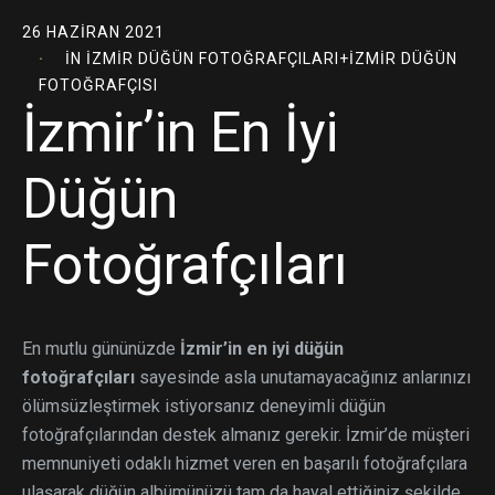
26 HAZIRAN 2021
IN
İZMIR DÜĞÜN FOTOĞRAFÇILARI
+
İZMIR DÜĞÜN
FOTOĞRAFÇISI
İzmir’in En İyi
Düğün
Fotoğrafçıları
En mutlu gününüzde
İzmir’in en iyi düğün
fotoğrafçıları
sayesinde asla unutamayacağınız anlarınızı
ölümsüzleştirmek istiyorsanız deneyimli düğün
fotoğrafçılarından destek almanız gerekir. İzmir’de müşteri
memnuniyeti odaklı hizmet veren en başarılı fotoğrafçılara
ulaşarak düğün albümünüzü tam da hayal ettiğiniz şekilde