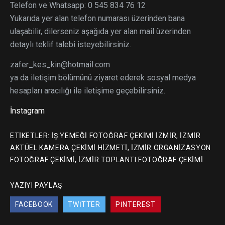
Telefon ve Whatsapp: 0 545 834 76 12
Yukarıda yer alan telefon numarası üzerinden bana
ulaşabilir, dilerseniz aşağıda yer alan mail üzerinden
detaylı teklif talebi isteyebilirsiniz.
zafer_kes_kin@hotmail.com
ya da iletişim bölümünü ziyaret ederek sosyal medya
hesapları aracılığı ile iletişime geçebilirsiniz.
İnstagram
ETIKETLER:
IŞ YEMEĞI FOTOĞRAF ÇEKIMI İZMIR
,
İZMIR
AKTÜEL KAMERA ÇEKIMI HIZMETI
,
İZMIR ORGANIZASYON
FOTOĞRAF ÇEKIMI
,
IZMIR TOPLANTI FOTOĞRAF ÇEKIMI
YAZIYI PAYLAŞ
FACEBOOK
TWITTER
PINTEREST