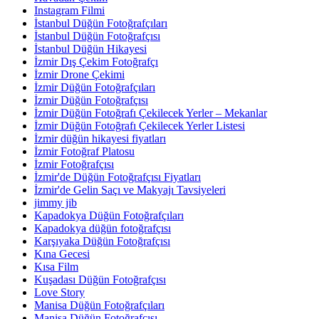
Instagram Filmi
İstanbul Düğün Fotoğrafçıları
İstanbul Düğün Fotoğrafçısı
İstanbul Düğün Hikayesi
İzmir Dış Çekim Fotoğrafçı
İzmir Drone Çekimi
İzmir Düğün Fotoğrafçıları
İzmir Düğün Fotoğrafçısı
İzmir Düğün Fotoğrafı Çekilecek Yerler – Mekanlar
İzmir Düğün Fotoğrafı Çekilecek Yerler Listesi
İzmir düğün hikayesi fiyatları
İzmir Fotoğraf Platosu
İzmir Fotoğrafçısı
İzmir'de Düğün Fotoğrafçısı Fiyatları
İzmir'de Gelin Saçı ve Makyajı Tavsiyeleri
jimmy jib
Kapadokya Düğün Fotoğrafçıları
Kapadokya düğün fotoğrafçısı
Karşıyaka Düğün Fotoğrafçısı
Kına Gecesi
Kısa Film
Kuşadası Düğün Fotoğrafçısı
Love Story
Manisa Düğün Fotoğrafçıları
Manisa Düğün Fotoğrafçısı