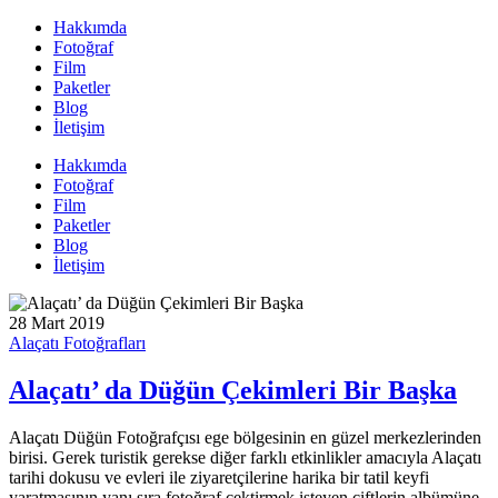
Hakkımda
Fotoğraf
Film
Paketler
Blog
İletişim
Hakkımda
Fotoğraf
Film
Paketler
Blog
İletişim
28 Mart 2019
Alaçatı Fotoğrafları
Alaçatı’ da Düğün Çekimleri Bir Başka
Alaçatı Düğün Fotoğrafçısı ege bölgesinin en güzel merkezlerinden
birisi. Gerek turistik gerekse diğer farklı etkinlikler amacıyla Alaçatı
tarihi dokusu ve evleri ile ziyaretçilerine harika bir tatil keyfi
yaratmasının yanı sıra fotoğraf çektirmek isteyen çiftlerin albümüne