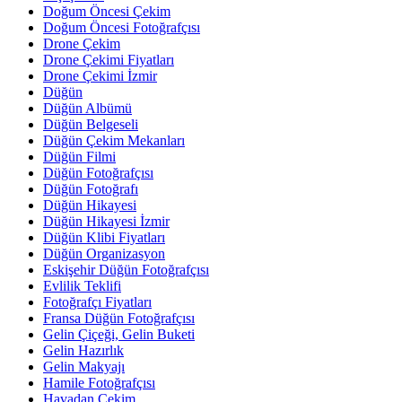
Doğum Öncesi Çekim
Doğum Öncesi Fotoğrafçısı
Drone Çekim
Drone Çekimi Fiyatları
Drone Çekimi İzmir
Düğün
Düğün Albümü
Düğün Belgeseli
Düğün Çekim Mekanları
Düğün Filmi
Düğün Fotoğrafçısı
Düğün Fotoğrafı
Düğün Hikayesi
Düğün Hikayesi İzmir
Düğün Klibi Fiyatları
Düğün Organizasyon
Eskişehir Düğün Fotoğrafçısı
Evlilik Teklifi
Fotoğrafçı Fiyatları
Fransa Düğün Fotoğrafçısı
Gelin Çiçeği, Gelin Buketi
Gelin Hazırlık
Gelin Makyajı
Hamile Fotoğrafçısı
Havadan Çekim