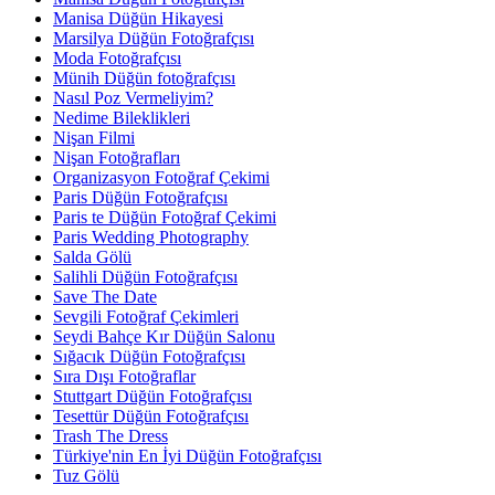
Manisa Düğün Hikayesi
Marsilya Düğün Fotoğrafçısı
Moda Fotoğrafçısı
Münih Düğün fotoğrafçısı
Nasıl Poz Vermeliyim?
Nedime Bileklikleri
Nişan Filmi
Nişan Fotoğrafları
Organizasyon Fotoğraf Çekimi
Paris Düğün Fotoğrafçısı
Paris te Düğün Fotoğraf Çekimi
Paris Wedding Photography
Salda Gölü
Salihli Düğün Fotoğrafçısı
Save The Date
Sevgili Fotoğraf Çekimleri
Seydi Bahçe Kır Düğün Salonu
Sığacık Düğün Fotoğrafçısı
Sıra Dışı Fotoğraflar
Stuttgart Düğün Fotoğrafçısı
Tesettür Düğün Fotoğrafçısı
Trash The Dress
Türkiye'nin En İyi Düğün Fotoğrafçısı
Tuz Gölü