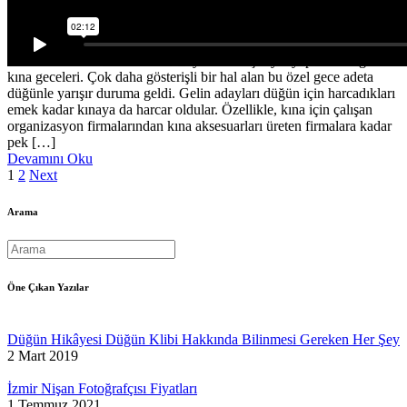
Gülden & Hamza Kına Gecesi Filmi
Gelin Adaylarına En Güzel Kına Geceleri Son yıllarda evlilik
sürecindeki herkes tarafından büyük bir coşkuyla yapılır hale geldi
kına geceleri. Çok daha gösterişli bir hal alan bu özel gece adeta
düğünle yarışır duruma geldi. Gelin adayları düğün için harcadıkları
emek kadar kınaya da harcar oldular. Özellikle, kına için çalışan
organizasyon firmalarından kına aksesuarları üreten firmalara kadar
pek […]
Devamını Oku
Yazı
1
2
Next
dolaşımı
Arama
Öne Çıkan Yazılar
Düğün Hikâyesi Düğün Klibi Hakkında Bilinmesi Gereken Her Şey
2 Mart 2019
İzmir Nişan Fotoğrafçısı Fiyatları
1 Temmuz 2021