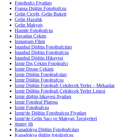
Fotoğrafçı Fiyatları
Fransa Düğün Fotoğrafçısı
Gelin Çiçeği, Gelin Buketi
Gelin Hazırlık
Gelin Makyajı
Hamile Fotoğrafçısı
Havadan Çekim
Instagram Filmi
İstanbul Düğün Fotoğrafçıları
İstanbul Düğün Fotoğrafçısı
İstanbul Düğün Hikayesi
İzmir Dış Çekim Fotoğrafçı
İzmir Drone Çekimi
İzmir Düğün Fotoğrafçıları
İzmir Düğün Fotoğrafçısı
İzmir Düğün Fotoğrafı Çekilecek Yerler – Mekanlar
İzmir Düğün Fotoğrafı Çekilecek Yerler Listesi
İzmir düğün hikayesi fiyatları
İzmir Fotoğraf Platosu
İzmir Fotoğrafçısı
İzmir'de Düğün Fotoğrafçısı Fiyatları
İzmir'de Gelin Saçı ve Makyajı Tavsiyeleri
jimmy jib
Kapadokya Düğün Fotoğrafçıları
Kapadokya düğün fotoğrafçısı