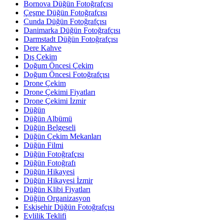
Bornova Düğün Fotoğrafçısı
Çeşme Düğün Fotoğrafçısı
Cunda Düğün Fotoğrafçısı
Danimarka Düğün Fotoğrafçısı
Darmstadt Düğün Fotoğrafçısı
Dere Kahve
Dış Çekim
Doğum Öncesi Çekim
Doğum Öncesi Fotoğrafçısı
Drone Çekim
Drone Çekimi Fiyatları
Drone Çekimi İzmir
Düğün
Düğün Albümü
Düğün Belgeseli
Düğün Çekim Mekanları
Düğün Filmi
Düğün Fotoğrafçısı
Düğün Fotoğrafı
Düğün Hikayesi
Düğün Hikayesi İzmir
Düğün Klibi Fiyatları
Düğün Organizasyon
Eskişehir Düğün Fotoğrafçısı
Evlilik Teklifi