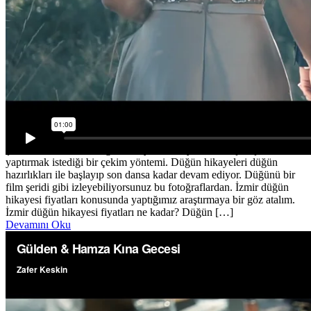
22 Kasım 2018
Düğün Fotoğrafı
Büşra & Egemen Love Story
İzmir Düğün Hikayesi Fiyatları Günümüzün en revaçta düğün
çekimlerinden birisi düğün hikayesi. Son yıllarda birçok çiftin
yaptırmak istediği bir çekim yöntemi. Düğün hikayeleri düğün
hazırlıkları ile başlayıp son dansa kadar devam ediyor. Düğünü bir
film şeridi gibi izleyebiliyorsunuz bu fotoğraflardan. İzmir düğün
hikayesi fiyatları konusunda yaptığımız araştırmaya bir göz atalım.
İzmir düğün hikayesi fiyatları ne kadar? Düğün […]
Devamını Oku