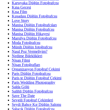
Karşıyaka Düğün Fotoğrafçısı
Kına Gecesi
Kısa Film
Kuşadası Düğün Fotoğrafçısı
Love Story
Manisa Düğün Fotoğrafçıları
Manisa Düğün Fotoğrafçısı
Manisa Düğün Hikayesi
Marsilya Düğün Fotoğrafçısı
Moda Fotoğrafçısı
Münih Düğün fotoğrafçısı
Nasıl Poz Vermeliyim?
Nedime Bileklikleri
Nişan Filmi
Nişan Fotoğrafları
Organizasyon Fotoğraf Çekimi
Paris Düğün Fotoğrafçısı
Paris te Düğün Fotoğraf Çekimi
Paris Wedding Photography
Salda Gölü
Salihli Düğün Fotoğrafçısı
Save The Date
Sevgili Fotoğraf Çekimleri
Seydi Bahçe Kır Düğün Salonu
Sığacık Düğün Fotoğrafçısı