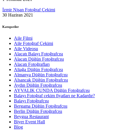
İzmir Nişan Fotoğraf Çekimi
30 Haziran 2021
Kategoriler
Aile Filmi
Aile Fotoğraf Çekimi
Aile Videosu
Alaçatı Balayı Fotoğrafçısı
Alaçatı Düğün Fotoğrafçısı
Alaçatı Fotoğrafları
Aliağa Düğün Fotoğrafçısı
Almanya Düğün Fotoğrafçısı
Alsancak Düğün Fotoğrafçısı
Aydın Düğün Fotoğrafçısı
AYVALIK CUNDA Düğün Fotoğrafçısı
Balayı Fotoğraf çekim fiyatları ne Kadardır?
Balayı Fotoğrafçısı
Bergama Düğün Fotoğrafçısı
Berlin Düğün Fotoğrafçısı
Beygua Restaurant
Biyer Event Hall
Blog