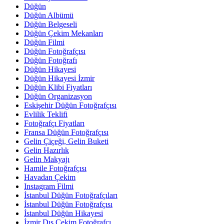
Düğün
Düğün Albümü
Düğün Belgeseli
Düğün Çekim Mekanları
Düğün Filmi
Düğün Fotoğrafçısı
Düğün Fotoğrafı
Düğün Hikayesi
Düğün Hikayesi İzmir
Düğün Klibi Fiyatları
Düğün Organizasyon
Eskişehir Düğün Fotoğrafçısı
Evlilik Teklifi
Fotoğrafçı Fiyatları
Fransa Düğün Fotoğrafçısı
Gelin Çiçeği, Gelin Buketi
Gelin Hazırlık
Gelin Makyajı
Hamile Fotoğrafçısı
Havadan Çekim
Instagram Filmi
İstanbul Düğün Fotoğrafçıları
İstanbul Düğün Fotoğrafçısı
İstanbul Düğün Hikayesi
İzmir Dış Çekim Fotoğrafçı