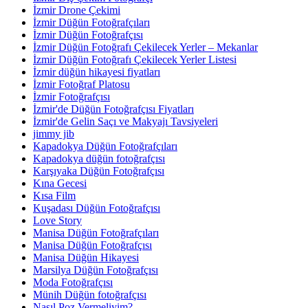
İzmir Drone Çekimi
İzmir Düğün Fotoğrafçıları
İzmir Düğün Fotoğrafçısı
İzmir Düğün Fotoğrafı Çekilecek Yerler – Mekanlar
İzmir Düğün Fotoğrafı Çekilecek Yerler Listesi
İzmir düğün hikayesi fiyatları
İzmir Fotoğraf Platosu
İzmir Fotoğrafçısı
İzmir'de Düğün Fotoğrafçısı Fiyatları
İzmir'de Gelin Saçı ve Makyajı Tavsiyeleri
jimmy jib
Kapadokya Düğün Fotoğrafçıları
Kapadokya düğün fotoğrafçısı
Karşıyaka Düğün Fotoğrafçısı
Kına Gecesi
Kısa Film
Kuşadası Düğün Fotoğrafçısı
Love Story
Manisa Düğün Fotoğrafçıları
Manisa Düğün Fotoğrafçısı
Manisa Düğün Hikayesi
Marsilya Düğün Fotoğrafçısı
Moda Fotoğrafçısı
Münih Düğün fotoğrafçısı
Nasıl Poz Vermeliyim?