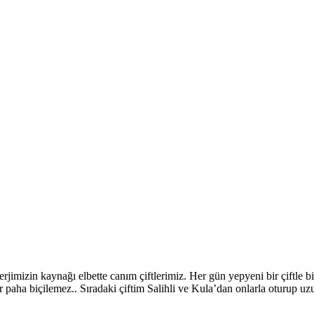
nerjimizin kaynağı elbette canım çiftlerimiz. Her gün yepyeni bir çiftl
r paha biçilemez.. Sıradaki çiftim Salihli ve Kula’dan onlarla oturup 