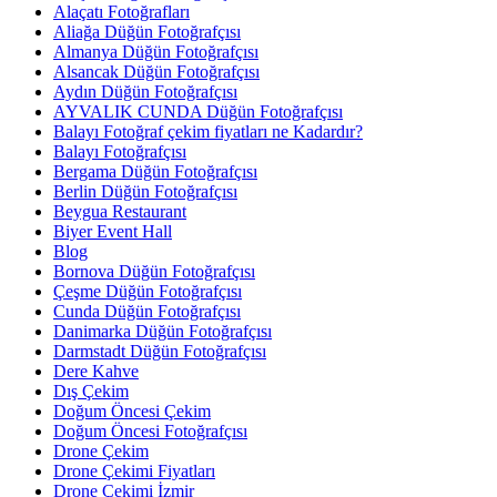
Alaçatı Fotoğrafları
Aliağa Düğün Fotoğrafçısı
Almanya Düğün Fotoğrafçısı
Alsancak Düğün Fotoğrafçısı
Aydın Düğün Fotoğrafçısı
AYVALIK CUNDA Düğün Fotoğrafçısı
Balayı Fotoğraf çekim fiyatları ne Kadardır?
Balayı Fotoğrafçısı
Bergama Düğün Fotoğrafçısı
Berlin Düğün Fotoğrafçısı
Beygua Restaurant
Biyer Event Hall
Blog
Bornova Düğün Fotoğrafçısı
Çeşme Düğün Fotoğrafçısı
Cunda Düğün Fotoğrafçısı
Danimarka Düğün Fotoğrafçısı
Darmstadt Düğün Fotoğrafçısı
Dere Kahve
Dış Çekim
Doğum Öncesi Çekim
Doğum Öncesi Fotoğrafçısı
Drone Çekim
Drone Çekimi Fiyatları
Drone Çekimi İzmir