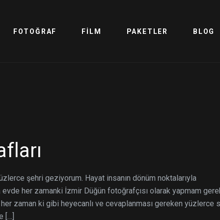
FOTOĞRAF
FILM
PAKETLER
BLOG
fları
üzlerce şehri geziyorum. Hayat insanın dönüm noktalarıyla
ında evde her zamanki İzmir Düğün fotoğrafçısı olarak yapmam ger
a her zaman ki gibi heyecanlı ve cevaplanması gereken yüzlerce 
e […]