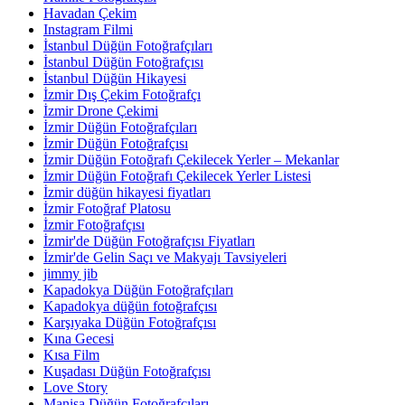
Havadan Çekim
Instagram Filmi
İstanbul Düğün Fotoğrafçıları
İstanbul Düğün Fotoğrafçısı
İstanbul Düğün Hikayesi
İzmir Dış Çekim Fotoğrafçı
İzmir Drone Çekimi
İzmir Düğün Fotoğrafçıları
İzmir Düğün Fotoğrafçısı
İzmir Düğün Fotoğrafı Çekilecek Yerler – Mekanlar
İzmir Düğün Fotoğrafı Çekilecek Yerler Listesi
İzmir düğün hikayesi fiyatları
İzmir Fotoğraf Platosu
İzmir Fotoğrafçısı
İzmir'de Düğün Fotoğrafçısı Fiyatları
İzmir'de Gelin Saçı ve Makyajı Tavsiyeleri
jimmy jib
Kapadokya Düğün Fotoğrafçıları
Kapadokya düğün fotoğrafçısı
Karşıyaka Düğün Fotoğrafçısı
Kına Gecesi
Kısa Film
Kuşadası Düğün Fotoğrafçısı
Love Story
Manisa Düğün Fotoğrafçıları