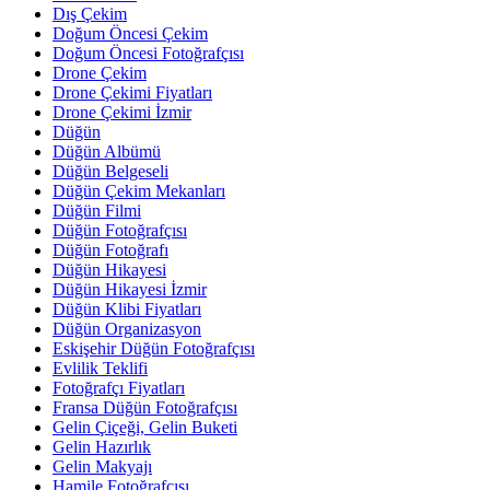
Dış Çekim
Doğum Öncesi Çekim
Doğum Öncesi Fotoğrafçısı
Drone Çekim
Drone Çekimi Fiyatları
Drone Çekimi İzmir
Düğün
Düğün Albümü
Düğün Belgeseli
Düğün Çekim Mekanları
Düğün Filmi
Düğün Fotoğrafçısı
Düğün Fotoğrafı
Düğün Hikayesi
Düğün Hikayesi İzmir
Düğün Klibi Fiyatları
Düğün Organizasyon
Eskişehir Düğün Fotoğrafçısı
Evlilik Teklifi
Fotoğrafçı Fiyatları
Fransa Düğün Fotoğrafçısı
Gelin Çiçeği, Gelin Buketi
Gelin Hazırlık
Gelin Makyajı
Hamile Fotoğrafçısı