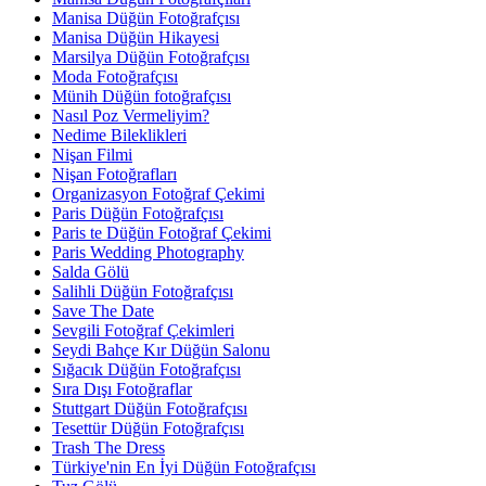
Manisa Düğün Fotoğrafçısı
Manisa Düğün Hikayesi
Marsilya Düğün Fotoğrafçısı
Moda Fotoğrafçısı
Münih Düğün fotoğrafçısı
Nasıl Poz Vermeliyim?
Nedime Bileklikleri
Nişan Filmi
Nişan Fotoğrafları
Organizasyon Fotoğraf Çekimi
Paris Düğün Fotoğrafçısı
Paris te Düğün Fotoğraf Çekimi
Paris Wedding Photography
Salda Gölü
Salihli Düğün Fotoğrafçısı
Save The Date
Sevgili Fotoğraf Çekimleri
Seydi Bahçe Kır Düğün Salonu
Sığacık Düğün Fotoğrafçısı
Sıra Dışı Fotoğraflar
Stuttgart Düğün Fotoğrafçısı
Tesettür Düğün Fotoğrafçısı
Trash The Dress
Türkiye'nin En İyi Düğün Fotoğrafçısı