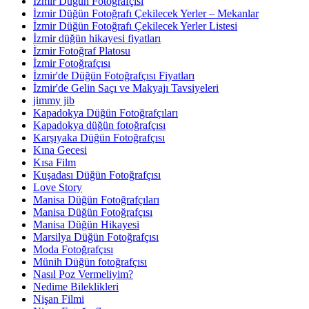
İzmir Düğün Fotoğrafçısı
İzmir Düğün Fotoğrafı Çekilecek Yerler – Mekanlar
İzmir Düğün Fotoğrafı Çekilecek Yerler Listesi
İzmir düğün hikayesi fiyatları
İzmir Fotoğraf Platosu
İzmir Fotoğrafçısı
İzmir'de Düğün Fotoğrafçısı Fiyatları
İzmir'de Gelin Saçı ve Makyajı Tavsiyeleri
jimmy jib
Kapadokya Düğün Fotoğrafçıları
Kapadokya düğün fotoğrafçısı
Karşıyaka Düğün Fotoğrafçısı
Kına Gecesi
Kısa Film
Kuşadası Düğün Fotoğrafçısı
Love Story
Manisa Düğün Fotoğrafçıları
Manisa Düğün Fotoğrafçısı
Manisa Düğün Hikayesi
Marsilya Düğün Fotoğrafçısı
Moda Fotoğrafçısı
Münih Düğün fotoğrafçısı
Nasıl Poz Vermeliyim?
Nedime Bileklikleri
Nişan Filmi