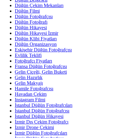
Düğün Çekim Mekanları
Düğün Filmi
Düğün Fotoğrafçısı
Düğün Fotoğrafı
Düğün Hikayesi
Düğün Hikayesi İzmir
Düğün Klibi Fiyatları
Düğün Organizasyon
Eskişehir Düğün Fotoğrafçısı
Evlilik Teklifi
Fotoğrafçı Fiyatları
Fransa Düğün Fotoğrafçısı
Gelin Çiçeği, Gelin Buketi
Gelin Hazırlık
Gelin Makyajı
Hamile Fotoğrafçısı
Havadan Çekim
Instagram Filmi
İstanbul Düğün Fotoğrafçıları
İstanbul Düğün Fotoğrafçısı
İstanbul Düğün Hikayesi
İzmir Dış Çekim Fotoğrafçı
İzmir Drone Çekimi
İzmir Düğün Fotoğrafçıları