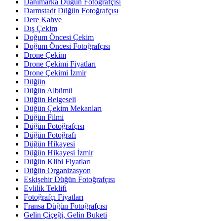
Danimarka Düğün Fotoğrafçısı
Darmstadt Düğün Fotoğrafçısı
Dere Kahve
Dış Çekim
Doğum Öncesi Çekim
Doğum Öncesi Fotoğrafçısı
Drone Çekim
Drone Çekimi Fiyatları
Drone Çekimi İzmir
Düğün
Düğün Albümü
Düğün Belgeseli
Düğün Çekim Mekanları
Düğün Filmi
Düğün Fotoğrafçısı
Düğün Fotoğrafı
Düğün Hikayesi
Düğün Hikayesi İzmir
Düğün Klibi Fiyatları
Düğün Organizasyon
Eskişehir Düğün Fotoğrafçısı
Evlilik Teklifi
Fotoğrafçı Fiyatları
Fransa Düğün Fotoğrafçısı
Gelin Çiçeği, Gelin Buketi