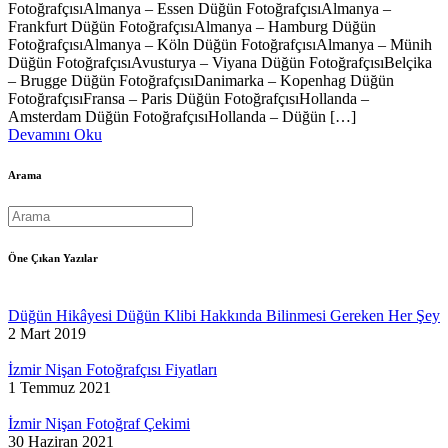
FotoğrafçısıAlmanya – Essen Düğün FotoğrafçısıAlmanya –
Frankfurt Düğün FotoğrafçısıAlmanya – Hamburg Düğün
FotoğrafçısıAlmanya – Köln Düğün FotoğrafçısıAlmanya – Münih
Düğün FotoğrafçısıAvusturya – Viyana Düğün FotoğrafçısıBelçika
– Brugge Düğün FotoğrafçısıDanimarka – Kopenhag Düğün
FotoğrafçısıFransa – Paris Düğün FotoğrafçısıHollanda –
Amsterdam Düğün FotoğrafçısıHollanda – Düğün […]
Devamını Oku
Arama
Öne Çıkan Yazılar
Düğün Hikâyesi Düğün Klibi Hakkında Bilinmesi Gereken Her Şey
2 Mart 2019
İzmir Nişan Fotoğrafçısı Fiyatları
1 Temmuz 2021
İzmir Nişan Fotoğraf Çekimi
30 Haziran 2021