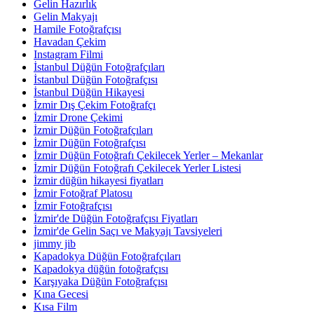
Gelin Hazırlık
Gelin Makyajı
Hamile Fotoğrafçısı
Havadan Çekim
Instagram Filmi
İstanbul Düğün Fotoğrafçıları
İstanbul Düğün Fotoğrafçısı
İstanbul Düğün Hikayesi
İzmir Dış Çekim Fotoğrafçı
İzmir Drone Çekimi
İzmir Düğün Fotoğrafçıları
İzmir Düğün Fotoğrafçısı
İzmir Düğün Fotoğrafı Çekilecek Yerler – Mekanlar
İzmir Düğün Fotoğrafı Çekilecek Yerler Listesi
İzmir düğün hikayesi fiyatları
İzmir Fotoğraf Platosu
İzmir Fotoğrafçısı
İzmir'de Düğün Fotoğrafçısı Fiyatları
İzmir'de Gelin Saçı ve Makyajı Tavsiyeleri
jimmy jib
Kapadokya Düğün Fotoğrafçıları
Kapadokya düğün fotoğrafçısı
Karşıyaka Düğün Fotoğrafçısı
Kına Gecesi
Kısa Film