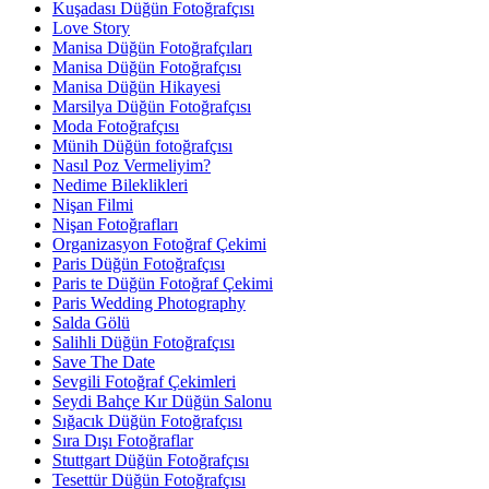
Kuşadası Düğün Fotoğrafçısı
Love Story
Manisa Düğün Fotoğrafçıları
Manisa Düğün Fotoğrafçısı
Manisa Düğün Hikayesi
Marsilya Düğün Fotoğrafçısı
Moda Fotoğrafçısı
Münih Düğün fotoğrafçısı
Nasıl Poz Vermeliyim?
Nedime Bileklikleri
Nişan Filmi
Nişan Fotoğrafları
Organizasyon Fotoğraf Çekimi
Paris Düğün Fotoğrafçısı
Paris te Düğün Fotoğraf Çekimi
Paris Wedding Photography
Salda Gölü
Salihli Düğün Fotoğrafçısı
Save The Date
Sevgili Fotoğraf Çekimleri
Seydi Bahçe Kır Düğün Salonu
Sığacık Düğün Fotoğrafçısı
Sıra Dışı Fotoğraflar
Stuttgart Düğün Fotoğrafçısı
Tesettür Düğün Fotoğrafçısı