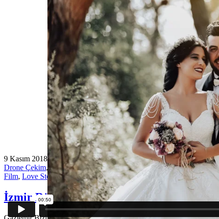
9 Kasım 2018
Drone Çekim
,
Instagram Filmi
,
İzmir Düğün Fotoğrafçısı
,
Kısa
Film
,
Love Story
İzmir Düğün Fotoğrafçısı
Gaziemir Bizim Bahçe Evleneceğiniz günün akışına göre siz ve