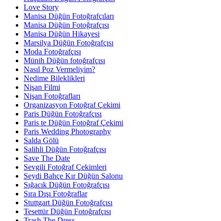
Love Story
Manisa Düğün Fotoğrafçıları
Manisa Düğün Fotoğrafçısı
Manisa Düğün Hikayesi
Marsilya Düğün Fotoğrafçısı
Moda Fotoğrafçısı
Münih Düğün fotoğrafçısı
Nasıl Poz Vermeliyim?
Nedime Bileklikleri
Nişan Filmi
Nişan Fotoğrafları
Organizasyon Fotoğraf Çekimi
Paris Düğün Fotoğrafçısı
Paris te Düğün Fotoğraf Çekimi
Paris Wedding Photography
Salda Gölü
Salihli Düğün Fotoğrafçısı
Save The Date
Sevgili Fotoğraf Çekimleri
Seydi Bahçe Kır Düğün Salonu
Sığacık Düğün Fotoğrafçısı
Sıra Dışı Fotoğraflar
Stuttgart Düğün Fotoğrafçısı
Tesettür Düğün Fotoğrafçısı
Trash The Dress