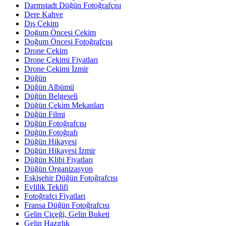
Darmstadt Düğün Fotoğrafçısı
Dere Kahve
Dış Çekim
Doğum Öncesi Çekim
Doğum Öncesi Fotoğrafçısı
Drone Çekim
Drone Çekimi Fiyatları
Drone Çekimi İzmir
Düğün
Düğün Albümü
Düğün Belgeseli
Düğün Çekim Mekanları
Düğün Filmi
Düğün Fotoğrafçısı
Düğün Fotoğrafı
Düğün Hikayesi
Düğün Hikayesi İzmir
Düğün Klibi Fiyatları
Düğün Organizasyon
Eskişehir Düğün Fotoğrafçısı
Evlilik Teklifi
Fotoğrafçı Fiyatları
Fransa Düğün Fotoğrafçısı
Gelin Çiçeği, Gelin Buketi
Gelin Hazırlık