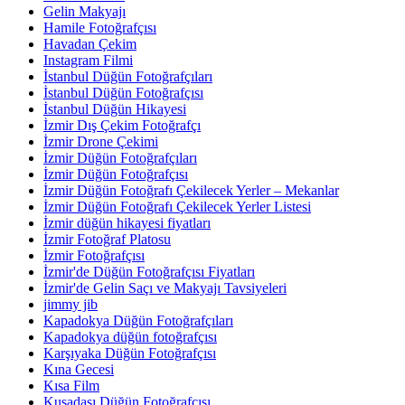
Gelin Makyajı
Hamile Fotoğrafçısı
Havadan Çekim
Instagram Filmi
İstanbul Düğün Fotoğrafçıları
İstanbul Düğün Fotoğrafçısı
İstanbul Düğün Hikayesi
İzmir Dış Çekim Fotoğrafçı
İzmir Drone Çekimi
İzmir Düğün Fotoğrafçıları
İzmir Düğün Fotoğrafçısı
İzmir Düğün Fotoğrafı Çekilecek Yerler – Mekanlar
İzmir Düğün Fotoğrafı Çekilecek Yerler Listesi
İzmir düğün hikayesi fiyatları
İzmir Fotoğraf Platosu
İzmir Fotoğrafçısı
İzmir'de Düğün Fotoğrafçısı Fiyatları
İzmir'de Gelin Saçı ve Makyajı Tavsiyeleri
jimmy jib
Kapadokya Düğün Fotoğrafçıları
Kapadokya düğün fotoğrafçısı
Karşıyaka Düğün Fotoğrafçısı
Kına Gecesi
Kısa Film
Kuşadası Düğün Fotoğrafçısı