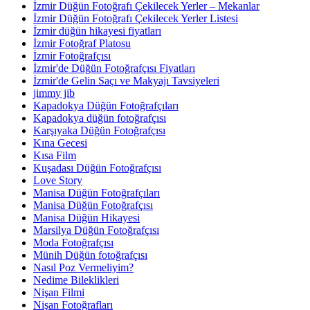
İzmir Düğün Fotoğrafı Çekilecek Yerler – Mekanlar
İzmir Düğün Fotoğrafı Çekilecek Yerler Listesi
İzmir düğün hikayesi fiyatları
İzmir Fotoğraf Platosu
İzmir Fotoğrafçısı
İzmir'de Düğün Fotoğrafçısı Fiyatları
İzmir'de Gelin Saçı ve Makyajı Tavsiyeleri
jimmy jib
Kapadokya Düğün Fotoğrafçıları
Kapadokya düğün fotoğrafçısı
Karşıyaka Düğün Fotoğrafçısı
Kına Gecesi
Kısa Film
Kuşadası Düğün Fotoğrafçısı
Love Story
Manisa Düğün Fotoğrafçıları
Manisa Düğün Fotoğrafçısı
Manisa Düğün Hikayesi
Marsilya Düğün Fotoğrafçısı
Moda Fotoğrafçısı
Münih Düğün fotoğrafçısı
Nasıl Poz Vermeliyim?
Nedime Bileklikleri
Nişan Filmi
Nişan Fotoğrafları