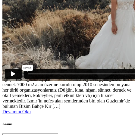
19 Ağustos 2018
Drone Çekim
,
Düğün Fotoğrafı
,
Havadan Çekim
,
Instagram Filmi
Gaziemir Bizim Bahçe
Kır Düğün Salonu – Bizim Bahçe İzmir Gaziemir’de yeşil
ağaçların,rengarenk çiçeklerin arasında tüm güzelliğiyle gizli bir
cennet. 7000 m2 alan üzerine kurulu olup 2010 senesinden bu yana
her türlü organizasyonlarınız (Düğün, kına, nişan, sünnet, dernek ve
okul yemekleri, kokteyller, parti etkinlikleri vb) için hizmet
vermektedir. İzmir’in nefes alan semtlerinden biri olan Gaziemir’de
bulunan Bizim Bahçe Kır […]
Devamını Oku
Arama