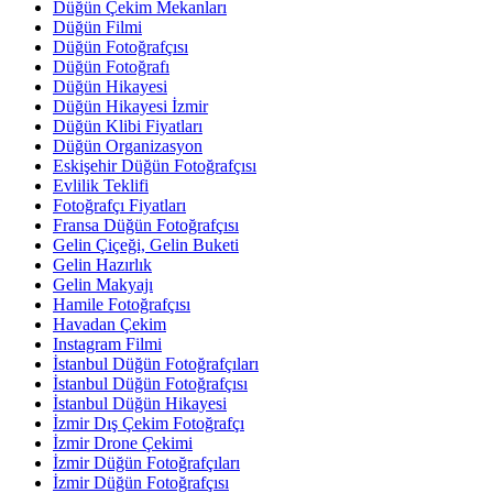
Düğün Çekim Mekanları
Düğün Filmi
Düğün Fotoğrafçısı
Düğün Fotoğrafı
Düğün Hikayesi
Düğün Hikayesi İzmir
Düğün Klibi Fiyatları
Düğün Organizasyon
Eskişehir Düğün Fotoğrafçısı
Evlilik Teklifi
Fotoğrafçı Fiyatları
Fransa Düğün Fotoğrafçısı
Gelin Çiçeği, Gelin Buketi
Gelin Hazırlık
Gelin Makyajı
Hamile Fotoğrafçısı
Havadan Çekim
Instagram Filmi
İstanbul Düğün Fotoğrafçıları
İstanbul Düğün Fotoğrafçısı
İstanbul Düğün Hikayesi
İzmir Dış Çekim Fotoğrafçı
İzmir Drone Çekimi
İzmir Düğün Fotoğrafçıları
İzmir Düğün Fotoğrafçısı