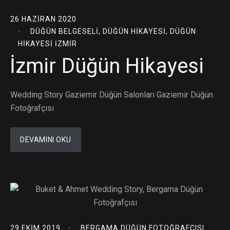
26 HAZIRAN 2020
DÜĞÜN BELGESELI
,
DÜĞÜN HIKAYESI
,
DÜĞÜN
HIKAYESI İZMIR
İzmir Düğün Hikayesi
Wedding Story Gaziemir Düğün Salonları Gaziemir Düğün
Fotoğrafçısı
DEVAMINI OKU
29 EKIM 2019
BERGAMA DÜĞÜN FOTOĞRAFÇISI