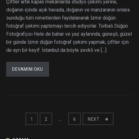
Çiftler artık kapalı mekânlarda stüdyo çekimi yerine,
doğanın içinde açık havada, doğanın ve manzaranın onlara
sunduğu tüm nimetlerden faydalanarak İzmir düğün
fotoğraf çekimi yaptırmayı tercih ediyorlar. Torbalı Düğün
Fotoğrafçısı Hele de bahar ve yaz aylarında, güneşli, güzel
bir günde İzmir düğün fotoğraf çekimi yapmak, çiftler için
de ayrı bir keyif. İstanbul da böyle zevkli ve […]
DEVAMINI OKU
Yazı
1
2
…
6
NEXT
dolaşımı