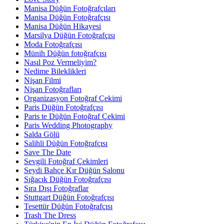
Manisa Düğün Fotoğrafçıları
Manisa Düğün Fotoğrafçısı
Manisa Düğün Hikayesi
Marsilya Düğün Fotoğrafçısı
Moda Fotoğrafçısı
Münih Düğün fotoğrafçısı
Nasıl Poz Vermeliyim?
Nedime Bileklikleri
Nişan Filmi
Nişan Fotoğrafları
Organizasyon Fotoğraf Çekimi
Paris Düğün Fotoğrafçısı
Paris te Düğün Fotoğraf Çekimi
Paris Wedding Photography
Salda Gölü
Salihli Düğün Fotoğrafçısı
Save The Date
Sevgili Fotoğraf Çekimleri
Seydi Bahçe Kır Düğün Salonu
Sığacık Düğün Fotoğrafçısı
Sıra Dışı Fotoğraflar
Stuttgart Düğün Fotoğrafçısı
Tesettür Düğün Fotoğrafçısı
Trash The Dress