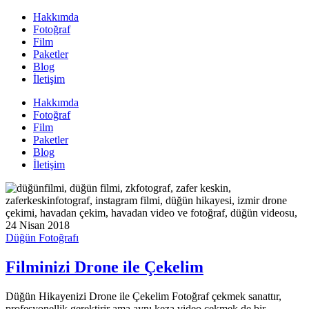
Hakkımda
Fotoğraf
Film
Paketler
Blog
İletişim
Hakkımda
Fotoğraf
Film
Paketler
Blog
İletişim
24 Nisan 2018
Düğün Fotoğrafı
Filminizi Drone ile Çekelim
Düğün Hikayenizi Drone ile Çekelim Fotoğraf çekmek sanattır,
profesyonellik gerektirir ama aynı keza video çekmek de bir