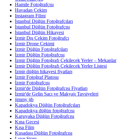
Hamile Fotoğrafçısı
Havadan Çekim
Instagram Filmi
İstanbul Düğün Fotoğrafçıları
İstanbul Düğün Fotoğrafçısı
İstanbul Düğün Hikayesi
İzmir Dış Çekim Fotoğrafçı
İzmir Drone Çekimi
İzmir Düğün Fotoğrafçıları
İzmir Düğün Fotoğrafçısı
İzmir Düğün Fotoğrafı Çekilecek Yerler – Mekanlar
İzmir Düğün Fotoğrafı Çekilecek Yerler Listesi
İzmir düğün hikayesi fiyatları
İzmir Fotoğraf Platosu
İzmir Fotoğrafçısı
İzmir'de Düğün Fotoğrafçısı Fiyatları
İzmir'de Gelin Saçı ve Makyajı Tavsiyeleri
jimmy jib
Kapadokya Düğün Fotoğrafçıları
Kapadokya düğün fotoğrafçısı
Karşıyaka Düğün Fotoğrafçısı
Kına Gecesi
Kısa Film
Kuşadası Düğün Fotoğrafçısı
Love Story