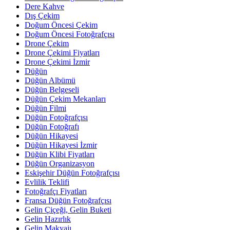
Dere Kahve
Dış Çekim
Doğum Öncesi Çekim
Doğum Öncesi Fotoğrafçısı
Drone Çekim
Drone Çekimi Fiyatları
Drone Çekimi İzmir
Düğün
Düğün Albümü
Düğün Belgeseli
Düğün Çekim Mekanları
Düğün Filmi
Düğün Fotoğrafçısı
Düğün Fotoğrafı
Düğün Hikayesi
Düğün Hikayesi İzmir
Düğün Klibi Fiyatları
Düğün Organizasyon
Eskişehir Düğün Fotoğrafçısı
Evlilik Teklifi
Fotoğrafçı Fiyatları
Fransa Düğün Fotoğrafçısı
Gelin Çiçeği, Gelin Buketi
Gelin Hazırlık
Gelin Makyajı