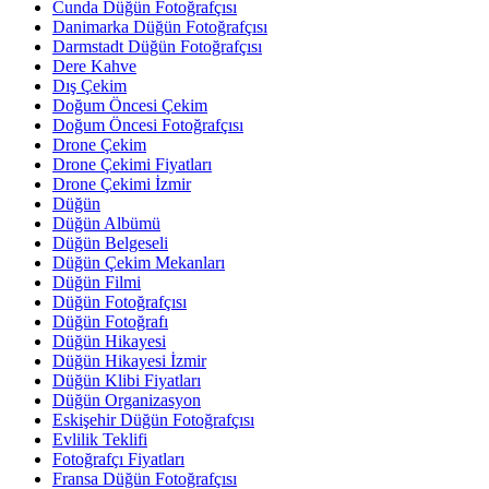
Cunda Düğün Fotoğrafçısı
Danimarka Düğün Fotoğrafçısı
Darmstadt Düğün Fotoğrafçısı
Dere Kahve
Dış Çekim
Doğum Öncesi Çekim
Doğum Öncesi Fotoğrafçısı
Drone Çekim
Drone Çekimi Fiyatları
Drone Çekimi İzmir
Düğün
Düğün Albümü
Düğün Belgeseli
Düğün Çekim Mekanları
Düğün Filmi
Düğün Fotoğrafçısı
Düğün Fotoğrafı
Düğün Hikayesi
Düğün Hikayesi İzmir
Düğün Klibi Fiyatları
Düğün Organizasyon
Eskişehir Düğün Fotoğrafçısı
Evlilik Teklifi
Fotoğrafçı Fiyatları
Fransa Düğün Fotoğrafçısı