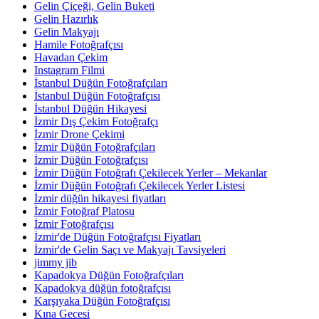
Gelin Çiçeği, Gelin Buketi
Gelin Hazırlık
Gelin Makyajı
Hamile Fotoğrafçısı
Havadan Çekim
Instagram Filmi
İstanbul Düğün Fotoğrafçıları
İstanbul Düğün Fotoğrafçısı
İstanbul Düğün Hikayesi
İzmir Dış Çekim Fotoğrafçı
İzmir Drone Çekimi
İzmir Düğün Fotoğrafçıları
İzmir Düğün Fotoğrafçısı
İzmir Düğün Fotoğrafı Çekilecek Yerler – Mekanlar
İzmir Düğün Fotoğrafı Çekilecek Yerler Listesi
İzmir düğün hikayesi fiyatları
İzmir Fotoğraf Platosu
İzmir Fotoğrafçısı
İzmir'de Düğün Fotoğrafçısı Fiyatları
İzmir'de Gelin Saçı ve Makyajı Tavsiyeleri
jimmy jib
Kapadokya Düğün Fotoğrafçıları
Kapadokya düğün fotoğrafçısı
Karşıyaka Düğün Fotoğrafçısı
Kına Gecesi