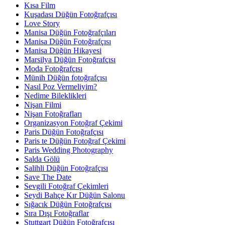
Kısa Film
Kuşadası Düğün Fotoğrafçısı
Love Story
Manisa Düğün Fotoğrafçıları
Manisa Düğün Fotoğrafçısı
Manisa Düğün Hikayesi
Marsilya Düğün Fotoğrafçısı
Moda Fotoğrafçısı
Münih Düğün fotoğrafçısı
Nasıl Poz Vermeliyim?
Nedime Bileklikleri
Nişan Filmi
Nişan Fotoğrafları
Organizasyon Fotoğraf Çekimi
Paris Düğün Fotoğrafçısı
Paris te Düğün Fotoğraf Çekimi
Paris Wedding Photography
Salda Gölü
Salihli Düğün Fotoğrafçısı
Save The Date
Sevgili Fotoğraf Çekimleri
Seydi Bahçe Kır Düğün Salonu
Sığacık Düğün Fotoğrafçısı
Sıra Dışı Fotoğraflar
Stuttgart Düğün Fotoğrafçısı