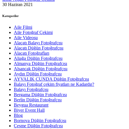
30 Haziran 2021
Kategoriler
Aile Filmi
Aile Fotoğraf Çekimi
Aile Videosu
Alaçatı Balayı Fotoğrafçısı
Alaçatı Düğün Fotoğrafçısı
Alaçatı Fotoğrafları
Aliağa Düğün Fotoğrafçısı
Almanya Düğün Fotoğrafçısı
Alsancak Düğün Fotoğrafçısı
Aydın Düğün Fotoğrafçısı
AYVALIK CUNDA Düğün Fotoğrafçısı
Balayı Fotoğraf çekim fiyatları ne Kadardır?
Balayı Fotoğrafçısı
Bergama Düğün Fotoğrafçısı
Berlin Düğün Fotoğrafçısı
Beygua Restaurant
Biyer Event Hall
Blog
Bornova Düğün Fotoğrafçısı
Çeşme Düğün Fotoğrafçısı