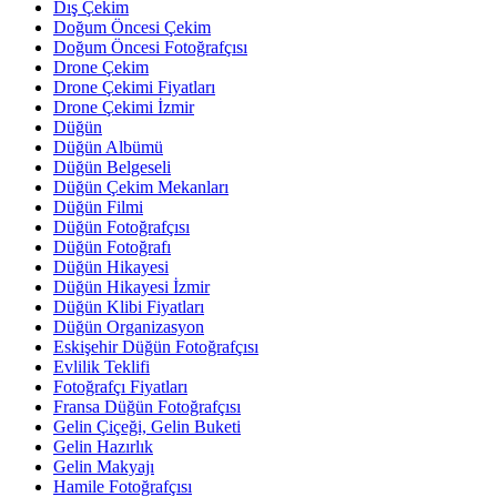
Dış Çekim
Doğum Öncesi Çekim
Doğum Öncesi Fotoğrafçısı
Drone Çekim
Drone Çekimi Fiyatları
Drone Çekimi İzmir
Düğün
Düğün Albümü
Düğün Belgeseli
Düğün Çekim Mekanları
Düğün Filmi
Düğün Fotoğrafçısı
Düğün Fotoğrafı
Düğün Hikayesi
Düğün Hikayesi İzmir
Düğün Klibi Fiyatları
Düğün Organizasyon
Eskişehir Düğün Fotoğrafçısı
Evlilik Teklifi
Fotoğrafçı Fiyatları
Fransa Düğün Fotoğrafçısı
Gelin Çiçeği, Gelin Buketi
Gelin Hazırlık
Gelin Makyajı
Hamile Fotoğrafçısı