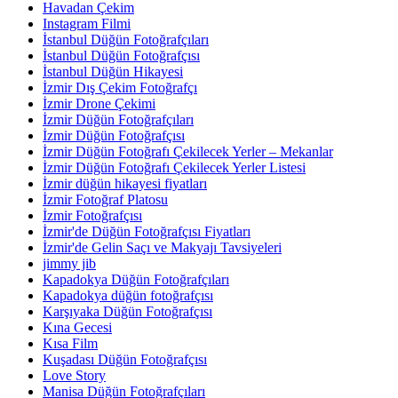
Havadan Çekim
Instagram Filmi
İstanbul Düğün Fotoğrafçıları
İstanbul Düğün Fotoğrafçısı
İstanbul Düğün Hikayesi
İzmir Dış Çekim Fotoğrafçı
İzmir Drone Çekimi
İzmir Düğün Fotoğrafçıları
İzmir Düğün Fotoğrafçısı
İzmir Düğün Fotoğrafı Çekilecek Yerler – Mekanlar
İzmir Düğün Fotoğrafı Çekilecek Yerler Listesi
İzmir düğün hikayesi fiyatları
İzmir Fotoğraf Platosu
İzmir Fotoğrafçısı
İzmir'de Düğün Fotoğrafçısı Fiyatları
İzmir'de Gelin Saçı ve Makyajı Tavsiyeleri
jimmy jib
Kapadokya Düğün Fotoğrafçıları
Kapadokya düğün fotoğrafçısı
Karşıyaka Düğün Fotoğrafçısı
Kına Gecesi
Kısa Film
Kuşadası Düğün Fotoğrafçısı
Love Story
Manisa Düğün Fotoğrafçıları