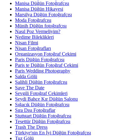
Manisa Düğün Fotoğrafçısı
Manisa Düğün Hikayesi
Marsilya Düğün Fotoğrafçısı
Moda Fotoğrafçısı
Münih Düğün fotoğrafçısı
Nasıl Poz Vermeliyim?
Nedime Bileklikleri
Nişan Filmi
Nişan Fotoğrafları
Organizasyon Fotoğraf Çekimi
Paris Düğün Fotoğrafçısı
Paris te Düğün Fotoğraf Çekimi
Paris Wedding Photography
Salda Gölü
Salihli Düğün Fotoğrafçısı
Save The Date
Sevgili Fotoğraf Çekimleri
Seydi Bahçe Kır Düğün Salonu
Sığacık Düğün Fotoğrafçısı
Sıra Dışı Fotoğraflar
Stuttgart Düğün Fotoğrafçısı
Tesettür Düğün Fotoğrafçısı
Trash The Dress
Türkiye'nin En İyi Düğün Fotoğrafçısı
Tuz Gölü