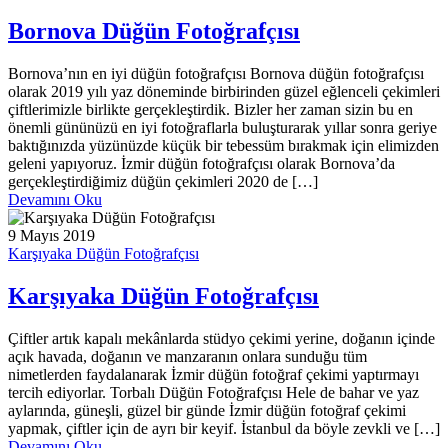
Bornova Düğün Fotoğrafçısı
Bornova’nın en iyi düğün fotoğrafçısı Bornova düğün fotoğrafçısı
olarak 2019 yılı yaz döneminde birbirinden güzel eğlenceli çekimleri
çiftlerimizle birlikte gerçekleştirdik. Bizler her zaman sizin bu en
önemli gününüzü en iyi fotoğraflarla buluşturarak yıllar sonra geriye
baktığınızda yüzünüzde küçük bir tebessüm bırakmak için elimizden
geleni yapıyoruz. İzmir düğün fotoğrafçısı olarak Bornova’da
gerçekleştirdiğimiz düğün çekimleri 2020 de […]
Devamını Oku
9 Mayıs 2019
Karşıyaka Düğün Fotoğrafçısı
Karşıyaka Düğün Fotoğrafçısı
Çiftler artık kapalı mekânlarda stüdyo çekimi yerine, doğanın içinde
açık havada, doğanın ve manzaranın onlara sunduğu tüm
nimetlerden faydalanarak İzmir düğün fotoğraf çekimi yaptırmayı
tercih ediyorlar. Torbalı Düğün Fotoğrafçısı Hele de bahar ve yaz
aylarında, güneşli, güzel bir günde İzmir düğün fotoğraf çekimi
yapmak, çiftler için de ayrı bir keyif. İstanbul da böyle zevkli ve […]
Devamını Oku