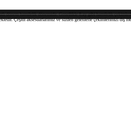
ı dönem hamilelik dönemidir. Genellikle 8.ay gibi hamilelik çekimleri y
mektedir. Çeşitli aksesuarlarımız ve sizden gelenlerle çekimlerimizi d