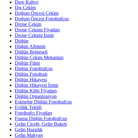
Dere Kahve
Dış Çekim
Doğum Öncesi Çekim
Doğum Öncesi Fotoğrafçısı
Drone Çekim
Drone Çekimi Fiyatları
Drone Çekimi İzmir
Düğün
Düğün Albümü
Düğün Belgeseli
Düğün Çekim Mekanları
Düğün Filmi
Düğün Fotoğrafçısı
Düğün Fotoğrafı
Düğün Hikayesi
Düğün Hikayesi İzmir
Düğün Klibi Fiyatları
Düğün Organizasyon
Eskişehir Düğün Fotoğrafçısı
Evlilik Teklifi
Fotoğrafçı Fiyatları
Fransa Düğün Fotoğrafçısı
Gelin Çiçeği, Gelin Buketi
Gelin Hazırlık
Gelin Makyajı