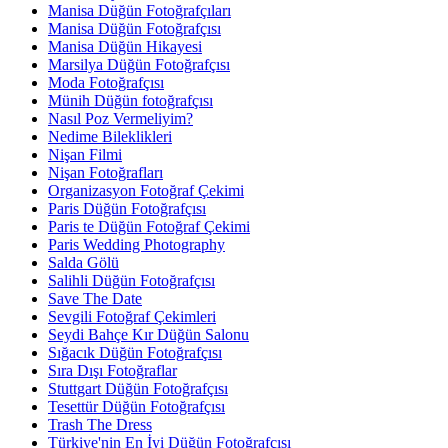
Manisa Düğün Fotoğrafçıları
Manisa Düğün Fotoğrafçısı
Manisa Düğün Hikayesi
Marsilya Düğün Fotoğrafçısı
Moda Fotoğrafçısı
Münih Düğün fotoğrafçısı
Nasıl Poz Vermeliyim?
Nedime Bileklikleri
Nişan Filmi
Nişan Fotoğrafları
Organizasyon Fotoğraf Çekimi
Paris Düğün Fotoğrafçısı
Paris te Düğün Fotoğraf Çekimi
Paris Wedding Photography
Salda Gölü
Salihli Düğün Fotoğrafçısı
Save The Date
Sevgili Fotoğraf Çekimleri
Seydi Bahçe Kır Düğün Salonu
Sığacık Düğün Fotoğrafçısı
Sıra Dışı Fotoğraflar
Stuttgart Düğün Fotoğrafçısı
Tesettür Düğün Fotoğrafçısı
Trash The Dress
Türkiye'nin En İyi Düğün Fotoğrafçısı