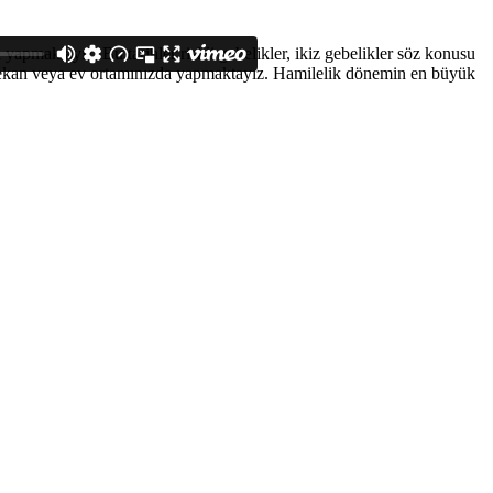
apmaktayız. Bu tarihler riskli gebelikler, ikiz gebelikler söz konusu
ış mekan veya ev ortamınızda yapmaktayız. Hamilelik dönemin en büyük