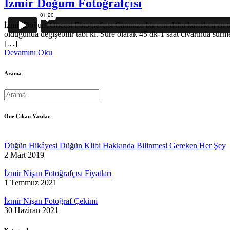
İzmir Doğum Fotoğrafçısı
İzmir Doğum Öncesi Fotoğrafçısı Canınıza bir can daha katarken en tatl
olduğunda değişebilir tabi ki. Süre olarak 45 dk-1 saat civarında sür
[…]
Devamını Oku
Arama
Öne Çıkan Yazılar
Düğün Hikâyesi Düğün Klibi Hakkında Bilinmesi Gereken Her Şey
2 Mart 2019
İzmir Nişan Fotoğrafçısı Fiyatları
1 Temmuz 2021
İzmir Nişan Fotoğraf Çekimi
30 Haziran 2021