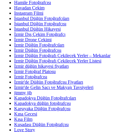
Hamile Fotoğrafçısı
Havadan Çekim
Instagram Filmi
İstanbul Düğün Fotoğrafçıları
İstanbul Düğün Fotoğrafçısı
İstanbul Düğün Hikayesi
İzmir Dış Çekim Fotoğrafçı
İzmir Drone Çekimi
İzmir Düğün Fotoğrafçıları
İzmir Düğün Fotoğrafçısı
İzmir Düğün Fotoğrafı Çekilecek Yerler – Mekanlar
İzmir Düğün Fotoğrafı Çekilecek Yerler Listesi
İzmir düğün hikayesi fiyatları
İzmir Fotoğraf Platosu
İzmir Fotoğrafçısı
İzmir'de Düğün Fotoğrafçısı Fiyatları
İzmir'de Gelin Saçı ve Makyajı Tavsiyeleri
jimmy jib
Kapadokya Düğün Fotoğrafçıları
Kapadokya düğün fotoğrafçısı
Karşıyaka Düğün Fotoğrafçısı
Kına Gecesi
Kısa Film
Kuşadası Düğün Fotoğrafçısı
Love Story