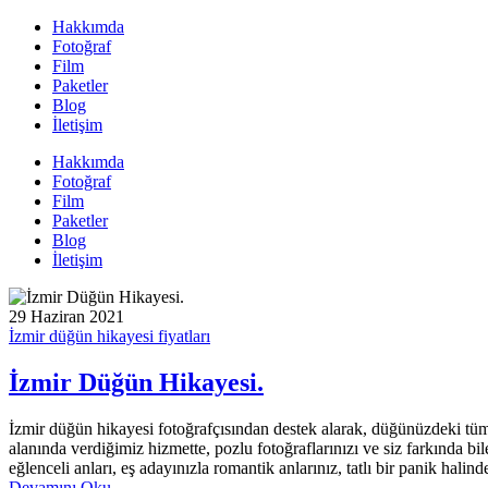
Hakkımda
Fotoğraf
Film
Paketler
Blog
İletişim
Hakkımda
Fotoğraf
Film
Paketler
Blog
İletişim
29 Haziran 2021
İzmir düğün hikayesi fiyatları
İzmir Düğün Hikayesi.
İzmir düğün hikayesi fotoğrafçısından destek alarak, düğünüzdeki tüm ö
alanında verdiğimiz hizmette, pozlu fotoğraflarınızı ve siz farkında b
eğlenceli anları, eş adayınızla romantik anlarınız, tatlı bir panik hal
Devamını Oku