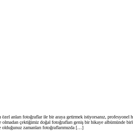
zel anları fotoğraflar ile bir araya getirmek istiyorsanız, profesyonel 
ile olmadan çektiğimiz doğal fotoğrafları geniş bir hikaye albümünde bi
inde olduğunuz zamanları fotoğraflarımızda […]