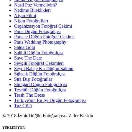
Nasıl Poz Vermeliyim?
Nedime Bileklikleri
Nişan Filmi
Nişan Fotoğrafları
Organizasyon Fotoğraf Çekimi
Paris Düğün Fotoğrafçısı
Paris te Düğün Fotoğraf Çekimi
Paris Wedding Photography
Salda Gölü
Salihli Düğün Fotoğrafçısı
Save The Date
Sevgili Fotoğraf Çekimleri
Seydi Bahçe Kır Düğün Salonu
Sığacık Düğün Fotoğrafçısı
Sıra Dışı Fotoğraflar
Stuttgart Düğün Fotoğrafçısı
Tesettür Düğün Fotoğrafçısı
Trash The Dress
Türkiye'nin En İyi Düğün Fotoğrafçısı
Tuz Gölü
© 2018 İzmir Düğün Fotoğrafçısı - Zafer Keskin
YÜKLENİYOR