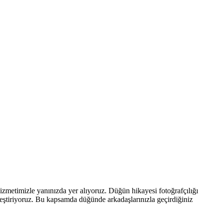
hizmetimizle yanınızda yer alıyoruz. Düğün hikayesi fotoğrafçılığı
rleştiriyoruz. Bu kapsamda düğünde arkadaşlarınızla geçirdiğiniz