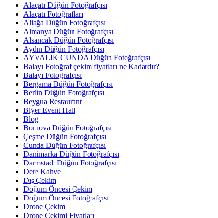
Alaçatı Düğün Fotoğrafçısı
Alaçatı Fotoğrafları
Aliağa Düğün Fotoğrafçısı
Almanya Düğün Fotoğrafçısı
Alsancak Düğün Fotoğrafçısı
Aydın Düğün Fotoğrafçısı
AYVALIK CUNDA Düğün Fotoğrafçısı
Balayı Fotoğraf çekim fiyatları ne Kadardır?
Balayı Fotoğrafçısı
Bergama Düğün Fotoğrafçısı
Berlin Düğün Fotoğrafçısı
Beygua Restaurant
Biyer Event Hall
Blog
Bornova Düğün Fotoğrafçısı
Çeşme Düğün Fotoğrafçısı
Cunda Düğün Fotoğrafçısı
Danimarka Düğün Fotoğrafçısı
Darmstadt Düğün Fotoğrafçısı
Dere Kahve
Dış Çekim
Doğum Öncesi Çekim
Doğum Öncesi Fotoğrafçısı
Drone Çekim
Drone Çekimi Fiyatları