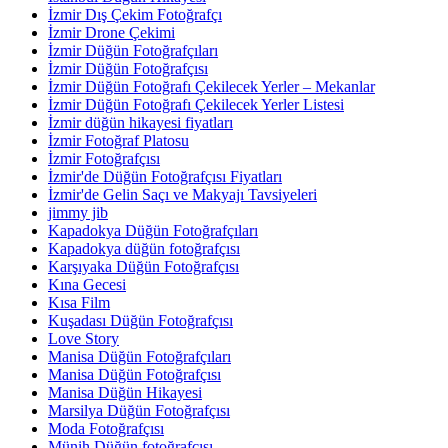
İzmir Dış Çekim Fotoğrafçı
İzmir Drone Çekimi
İzmir Düğün Fotoğrafçıları
İzmir Düğün Fotoğrafçısı
İzmir Düğün Fotoğrafı Çekilecek Yerler – Mekanlar
İzmir Düğün Fotoğrafı Çekilecek Yerler Listesi
İzmir düğün hikayesi fiyatları
İzmir Fotoğraf Platosu
İzmir Fotoğrafçısı
İzmir'de Düğün Fotoğrafçısı Fiyatları
İzmir'de Gelin Saçı ve Makyajı Tavsiyeleri
jimmy jib
Kapadokya Düğün Fotoğrafçıları
Kapadokya düğün fotoğrafçısı
Karşıyaka Düğün Fotoğrafçısı
Kına Gecesi
Kısa Film
Kuşadası Düğün Fotoğrafçısı
Love Story
Manisa Düğün Fotoğrafçıları
Manisa Düğün Fotoğrafçısı
Manisa Düğün Hikayesi
Marsilya Düğün Fotoğrafçısı
Moda Fotoğrafçısı
Münih Düğün fotoğrafçısı