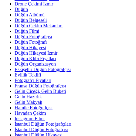
Drone Çekimi İzmir
Düğün
Düğün Albümü
Düğün Belgeseli
Düğün Çekim Mekanları
Düğün Filmi
Düğün Fotoğrafçısı
Düğün Fotoğrafı
Düğün Hikayesi
Düğün Hikayesi İzmir
Düğün Klibi Fiyatları
Düğün Organizasyon
Eskişehir Düğün Fotoğrafçısı
Evlilik Teklifi
Fotoğrafçı Fiyatları
Fransa Düğün Fotoğrafçısı
Gelin Çiçeği, Gelin Buketi
Gelin Hazırlık
Gelin Makyajı
Hamile Fotoğrafçısı
Havadan Çekim
Instagram Filmi
İstanbul Düğün Fotoğrafçıları
İstanbul Düğün Fotoğrafçısı
İstanbul Düğün Hikayesi