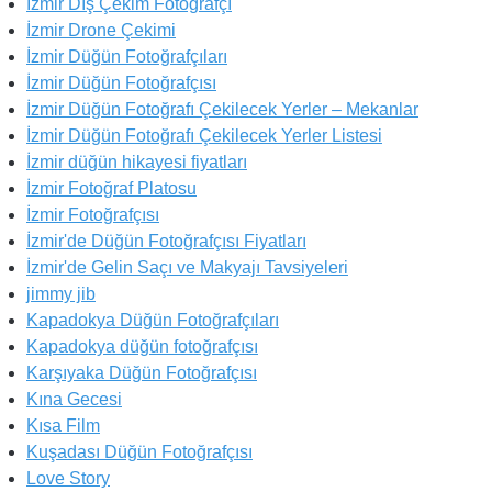
İzmir Dış Çekim Fotoğrafçı
İzmir Drone Çekimi
İzmir Düğün Fotoğrafçıları
İzmir Düğün Fotoğrafçısı
İzmir Düğün Fotoğrafı Çekilecek Yerler – Mekanlar
İzmir Düğün Fotoğrafı Çekilecek Yerler Listesi
İzmir düğün hikayesi fiyatları
İzmir Fotoğraf Platosu
İzmir Fotoğrafçısı
İzmir'de Düğün Fotoğrafçısı Fiyatları
İzmir'de Gelin Saçı ve Makyajı Tavsiyeleri
jimmy jib
Kapadokya Düğün Fotoğrafçıları
Kapadokya düğün fotoğrafçısı
Karşıyaka Düğün Fotoğrafçısı
Kına Gecesi
Kısa Film
Kuşadası Düğün Fotoğrafçısı
Love Story