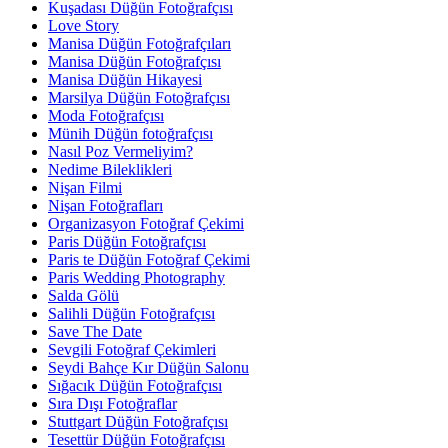
Kuşadası Düğün Fotoğrafçısı
Love Story
Manisa Düğün Fotoğrafçıları
Manisa Düğün Fotoğrafçısı
Manisa Düğün Hikayesi
Marsilya Düğün Fotoğrafçısı
Moda Fotoğrafçısı
Münih Düğün fotoğrafçısı
Nasıl Poz Vermeliyim?
Nedime Bileklikleri
Nişan Filmi
Nişan Fotoğrafları
Organizasyon Fotoğraf Çekimi
Paris Düğün Fotoğrafçısı
Paris te Düğün Fotoğraf Çekimi
Paris Wedding Photography
Salda Gölü
Salihli Düğün Fotoğrafçısı
Save The Date
Sevgili Fotoğraf Çekimleri
Seydi Bahçe Kır Düğün Salonu
Sığacık Düğün Fotoğrafçısı
Sıra Dışı Fotoğraflar
Stuttgart Düğün Fotoğrafçısı
Tesettür Düğün Fotoğrafçısı