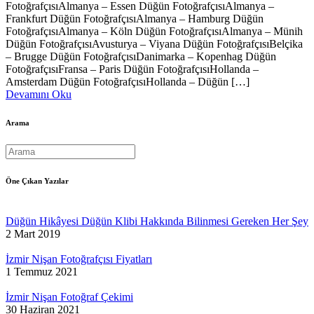
FotoğrafçısıAlmanya – Essen Düğün FotoğrafçısıAlmanya –
Frankfurt Düğün FotoğrafçısıAlmanya – Hamburg Düğün
FotoğrafçısıAlmanya – Köln Düğün FotoğrafçısıAlmanya – Münih
Düğün FotoğrafçısıAvusturya – Viyana Düğün FotoğrafçısıBelçika
– Brugge Düğün FotoğrafçısıDanimarka – Kopenhag Düğün
FotoğrafçısıFransa – Paris Düğün FotoğrafçısıHollanda –
Amsterdam Düğün FotoğrafçısıHollanda – Düğün […]
Devamını Oku
Arama
Öne Çıkan Yazılar
Düğün Hikâyesi Düğün Klibi Hakkında Bilinmesi Gereken Her Şey
2 Mart 2019
İzmir Nişan Fotoğrafçısı Fiyatları
1 Temmuz 2021
İzmir Nişan Fotoğraf Çekimi
30 Haziran 2021