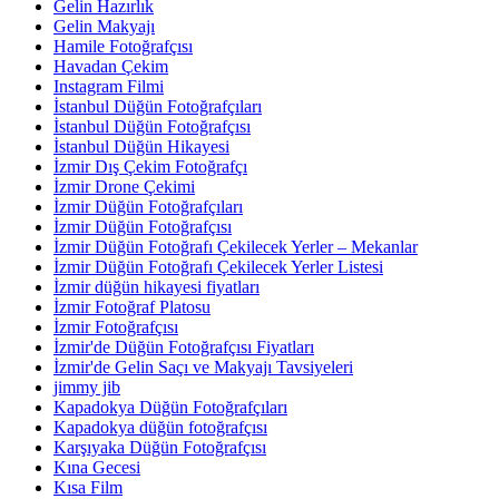
Gelin Hazırlık
Gelin Makyajı
Hamile Fotoğrafçısı
Havadan Çekim
Instagram Filmi
İstanbul Düğün Fotoğrafçıları
İstanbul Düğün Fotoğrafçısı
İstanbul Düğün Hikayesi
İzmir Dış Çekim Fotoğrafçı
İzmir Drone Çekimi
İzmir Düğün Fotoğrafçıları
İzmir Düğün Fotoğrafçısı
İzmir Düğün Fotoğrafı Çekilecek Yerler – Mekanlar
İzmir Düğün Fotoğrafı Çekilecek Yerler Listesi
İzmir düğün hikayesi fiyatları
İzmir Fotoğraf Platosu
İzmir Fotoğrafçısı
İzmir'de Düğün Fotoğrafçısı Fiyatları
İzmir'de Gelin Saçı ve Makyajı Tavsiyeleri
jimmy jib
Kapadokya Düğün Fotoğrafçıları
Kapadokya düğün fotoğrafçısı
Karşıyaka Düğün Fotoğrafçısı
Kına Gecesi
Kısa Film