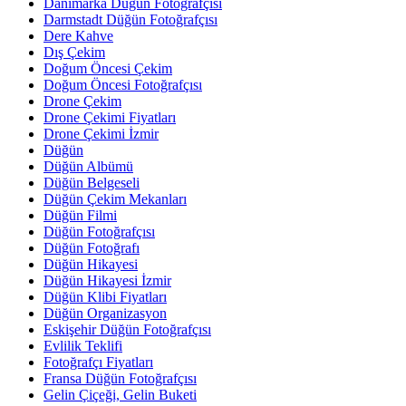
Danimarka Düğün Fotoğrafçısı
Darmstadt Düğün Fotoğrafçısı
Dere Kahve
Dış Çekim
Doğum Öncesi Çekim
Doğum Öncesi Fotoğrafçısı
Drone Çekim
Drone Çekimi Fiyatları
Drone Çekimi İzmir
Düğün
Düğün Albümü
Düğün Belgeseli
Düğün Çekim Mekanları
Düğün Filmi
Düğün Fotoğrafçısı
Düğün Fotoğrafı
Düğün Hikayesi
Düğün Hikayesi İzmir
Düğün Klibi Fiyatları
Düğün Organizasyon
Eskişehir Düğün Fotoğrafçısı
Evlilik Teklifi
Fotoğrafçı Fiyatları
Fransa Düğün Fotoğrafçısı
Gelin Çiçeği, Gelin Buketi