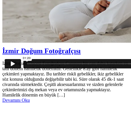
22 Temmuz 2018
Doğum Öncesi Çekim
,
Drone Çekim
İzmir Doğum Fotoğrafçısı
İzmir Doğum Öncesi Fotoğrafçısı Canınıza bir can daha katarken en
tatlı dönem hamilelik dönemidir. Genellikle 8.ay gibi hamilelik
çekimleri yapmaktayız. Bu tarihler riskli gebelikler, ikiz gebelikler
söz konusu olduğunda değişebilir tabi ki. Süre olarak 45 dk-1 saat
civarında sürmektedir. Çeşitli aksesuarlarımız ve sizden gelenlerle
çekimlerimizi dış mekan veya ev ortamınızda yapmaktayız.
Hamilelik dönemin en büyük […]
Devamını Oku