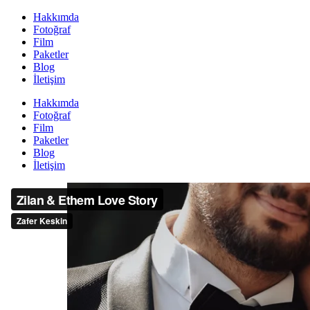
Hakkımda
Fotoğraf
Film
Paketler
Blog
İletişim
Hakkımda
Fotoğraf
Film
Paketler
Blog
İletişim