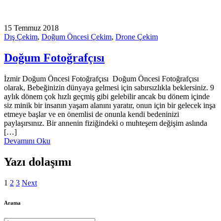
15 Temmuz 2018
Dış Çekim
,
Doğum Öncesi Çekim
,
Drone Çekim
Doğum Fotoğrafçısı
İzmir Doğum Öncesi Fotoğrafçısı Doğum Öncesi Fotoğrafçısı
olarak, Bebeğinizin dünyaya gelmesi için sabırsızlıkla beklersiniz. 9
aylık dönem çok hızlı geçmiş gibi gelebilir ancak bu dönem içinde
siz minik bir insanın yaşam alanını yaratır, onun için bir gelecek inşa
etmeye başlar ve en önemlisi de onunla kendi bedeninizi
paylaşırsınız. Bir annenin fiziğindeki o muhteşem değişim aslında
[…]
Devamını Oku
Yazı dolaşımı
1
2
3
Next
Arama