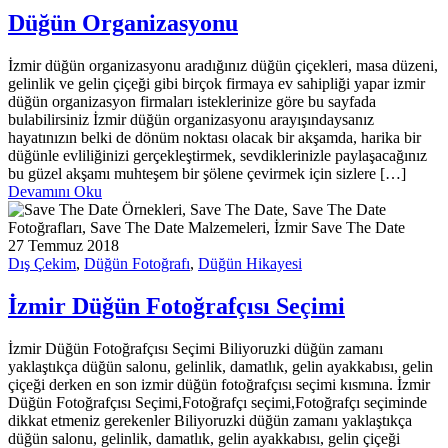
Düğün Organizasyonu
İzmir düğün organizasyonu aradığınız düğün çiçekleri, masa düzeni,
gelinlik ve gelin çiçeği gibi birçok firmaya ev sahipliği yapar izmir
düğün organizasyon firmaları isteklerinize göre bu sayfada
bulabilirsiniz İzmir düğün organizasyonu arayışındaysanız
hayatınızın belki de dönüm noktası olacak bir akşamda, harika bir
düğünle evliliğinizi gerçekleştirmek, sevdiklerinizle paylaşacağınız
bu güzel akşamı muhteşem bir şölene çevirmek için sizlere […]
Devamını Oku
27 Temmuz 2018
Dış Çekim
,
Düğün Fotoğrafı
,
Düğün Hikayesi
İzmir Düğün Fotoğrafçısı Seçimi
İzmir Düğün Fotoğrafçısı Seçimi Biliyoruzki düğün zamanı
yaklaştıkça düğün salonu, gelinlik, damatlık, gelin ayakkabısı, gelin
çiçeği derken en son izmir düğün fotoğrafçısı seçimi kısmına. İzmir
Düğün Fotoğrafçısı Seçimi,Fotoğrafçı seçimi,Fotoğrafçı seçiminde
dikkat etmeniz gerekenler Biliyoruzki düğün zamanı yaklaştıkça
düğün salonu, gelinlik, damatlık, gelin ayakkabısı, gelin çiçeği