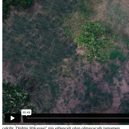
12 Ağustos 2018
Save The Date
Nurdan & Selim Save The Date Filmi
Save The Date Filmi Evleneceğiniz günün akışına göre siz ve
arkadaşlarınızın eğlenme anları hikaye ekibimiz tarafından
çekilir. Düğün Hikayesi’ nin eğlenceli olup olmayacağı tamamen