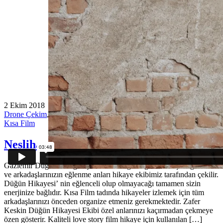
2 Ekim 2018
Drone Çekim
,
Düğün Belgeseli
,
Düğün Fotoğrafı
,
Düğün Hikayesi
,
Kısa Film
Neslihan & Önder Wedding Story
Gaziemir Düğün Fotoğrafçısı Evleneceğiniz günün akışına göre siz
ve arkadaşlarınızın eğlenme anları hikaye ekibimiz tarafından çekilir.
Düğün Hikayesi’ nin eğlenceli olup olmayacağı tamamen sizin
enerjinize bağlıdır. Kısa Film tadında hikayeler izlemek için tüm
arkadaşlarınızı önceden organize etmeniz gerekmektedir. Zafer
Keskin Düğün Hikayesi Ekibi özel anlarınızı kaçırmadan çekmeye
özen gösterir. Kaliteli love story film hikaye için kullanılan […]