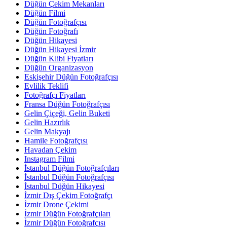
Düğün Çekim Mekanları
Düğün Filmi
Düğün Fotoğrafçısı
Düğün Fotoğrafı
Düğün Hikayesi
Düğün Hikayesi İzmir
Düğün Klibi Fiyatları
Düğün Organizasyon
Eskişehir Düğün Fotoğrafçısı
Evlilik Teklifi
Fotoğrafçı Fiyatları
Fransa Düğün Fotoğrafçısı
Gelin Çiçeği, Gelin Buketi
Gelin Hazırlık
Gelin Makyajı
Hamile Fotoğrafçısı
Havadan Çekim
Instagram Filmi
İstanbul Düğün Fotoğrafçıları
İstanbul Düğün Fotoğrafçısı
İstanbul Düğün Hikayesi
İzmir Dış Çekim Fotoğrafçı
İzmir Drone Çekimi
İzmir Düğün Fotoğrafçıları
İzmir Düğün Fotoğrafçısı