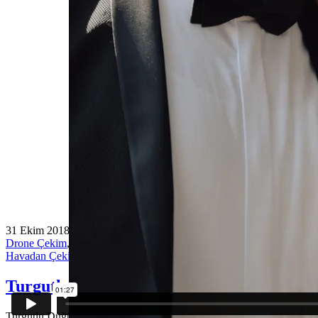
31 Ekim 2018
Drone Çekim
,
Düğün Belgeseli
,
Düğün Filmi
,
Düğün Hikayesi
,
Havadan Çekim
,
Kısa Film
Turgutlu Düğün Fotoğrafçısı
Turgutlu Düğün Hikayesi Evleneceğiniz günün akışına göre siz ve