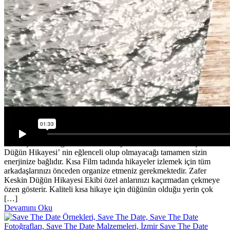
1 Ağustos 2018
Nişan Filmi
Fatoş & Alişan Nişan Film
Nişan Filmi Evleneceğiniz günün akışına göre siz ve
arkadaşlarınızın eğlenme anları hikaye ekibimiz tarafından çekilir.
Düğün Hikayesi’ nin eğlenceli olup olmayacağı tamamen sizin
enerjinize bağlıdır. Kısa Film tadında hikayeler izlemek için tüm
arkadaşlarınızı önceden organize etmeniz gerekmektedir. Zafer
Keskin Düğün Hikayesi Ekibi özel anlarınızı kaçırmadan çekmeye
özen gösterir. Kaliteli kısa hikaye için düğünün olduğu yerin çok
[…]
Devamını Oku