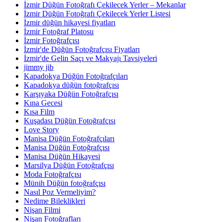
İzmir Düğün Fotoğrafı Çekilecek Yerler – Mekanlar
İzmir Düğün Fotoğrafı Çekilecek Yerler Listesi
İzmir düğün hikayesi fiyatları
İzmir Fotoğraf Platosu
İzmir Fotoğrafçısı
İzmir'de Düğün Fotoğrafçısı Fiyatları
İzmir'de Gelin Saçı ve Makyajı Tavsiyeleri
jimmy jib
Kapadokya Düğün Fotoğrafçıları
Kapadokya düğün fotoğrafçısı
Karşıyaka Düğün Fotoğrafçısı
Kına Gecesi
Kısa Film
Kuşadası Düğün Fotoğrafçısı
Love Story
Manisa Düğün Fotoğrafçıları
Manisa Düğün Fotoğrafçısı
Manisa Düğün Hikayesi
Marsilya Düğün Fotoğrafçısı
Moda Fotoğrafçısı
Münih Düğün fotoğrafçısı
Nasıl Poz Vermeliyim?
Nedime Bileklikleri
Nişan Filmi
Nişan Fotoğrafları