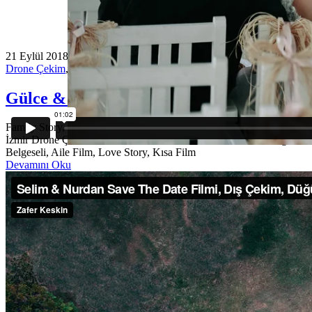
21 Eylül 2018
Drone Çekim
,
Kısa Film
Gülce & Burak Love Story
Family Story, İzmir Düğün Hikayesi, İzmir Düğün Fotoğrafçısı,
İzmir Drone Çekimi, Save The Date, İzmir Save The Date, Düğün
Belgeseli, Aile Film, Love Story, Kısa Film
Devamını Oku