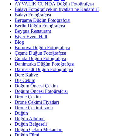
AYVALIK CUNDA Düğün Fotoğrafçısı
Balayı Fotoğraf çekim fiyatları ne Kadardır?
Balayı Fotoğrafçısı
Bergama Düğün Fotoğrafçısı
Berlin Düğün Fotoğrafçısı
Beygua Restaurant
Biyer Event Hall
Blog
Bornova Düğün Fotoğrafçısı
Çeşme Düğün Fotoğrafçısı
Cunda Düğün Fotoğrafçısı
Danimarka Düğün Fotoğrafçısı
Darmstadt Düğün Fotoğrafçısı
Dere Kahve
Dış Çekim
Doğum Öncesi Çekim
Doğum Öncesi Fotoğrafçısı
Drone Çekim
Drone Çekimi Fiyatları
Drone Çekimi İzmir
Düğün
Düğün Albümü
Düğün Belgeseli
Düğün Çekim Mekanları
Düğün Filmi