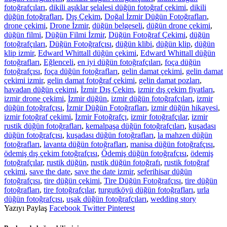
fotoğrafçıları
,
dikili aşıklar şelalesi düğün fotoğraf çekimi
,
dikili
düğün fotoğrafları
,
Dış Çekim
,
Doğal İzmir Düğün Fotoğrafları
,
drone çekimi
,
Drone İzmir
,
düğün belgeseli
,
düğün drone çekimi
,
düğün filmi
,
Düğün Filmi İzmir
,
Düğün Fotoğraf Çekimi
,
düğün
fotoğrafçıları
,
Düğün Fotoğrafçısı
,
düğün klibi
,
düğün klip
,
düğün
klip izmir
,
Edward Whittall düğün çekimi
,
Edward Whittall düğün
fotoğrafları
,
Eğlenceli
,
en iyi düğün fotoğrafçıları
,
foça düğün
fotoğrafçısı
,
foça düğün fotoğrafları
,
gelin damat çekimi
,
gelin damat
çekimi izmir
,
gelin damat fotoğraf çekimi
,
gelin damat pozları
,
havadan düğün çekimi
,
İzmir Dış Çekim
,
izmir dış çekim fiyatları
,
izmir drone çekimi
,
İzmir düğün
,
izmir düğün fotoğrafçıları
,
izmir
düğün fotoğrafçısı
,
İzmir Düğün Fotoğrafları
,
izmir düğün hikayesi
,
izmir fotoğraf çekimi
,
İzmir Fotoğrafçı
,
izmir fotoğrafçılar
,
izmir
rustik düğün fotoğrafları
,
kemalpaşa düğün fotoğrafçıları
,
kuşadası
düğün fotoğrafçısı
,
kuşadası düğün fotoğrafları
,
la mahzen düğün
fotoğrafları
,
lavanta düğün fotoğrafları
,
manisa düğün fotoğrafçısı
,
ödemiş dış çekim fotoğrafçısı
,
Ödemiş düğün fotoğrafçısı
,
ödemiş
fotoğrafçılar
,
rustik düğün
,
rustik düğün fotoğrafı
,
rustik fotoğraf
çekimi
,
save the date
,
save the date izmir
,
seferihisar düğün
fotoğrafçısı
,
tire düğün çekimi
,
Tire Düğün Fotoğrafçısı
,
tire düğün
fotoğrafları
,
tire fotoğrafçılar
,
turgutköyü düğün fotoğrafları
,
urla
düğün fotoğrafçısı
,
uşak düğün fotoğrafçıları
,
wedding story
Yazıyı Paylaş
Facebook
Twitter
Pinterest