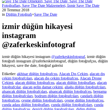
28 Temmuz 2018
in
Düğün Fotoğrafı
+
Save The Date
izmir düğün hikayesi
instagram
@zaferkeskinfotograf
izmir düğün hikayesi instagram
@zaferkeskinfotograf
, izmir düğün
fotoğrafı instagram @zaferkeskinfotograf, düğün fotoğrafçısı, düğün
hikayesi, save the date, fotoğraf galerisi
Etiketler:
akhisar düğün fotoğrafçısı
,
Alaçatı Dış Çekim
,
alaçatı dış
çekim fotoğrafçıları
,
alaçatı dış çekim fotoğrafçısı
,
Alaçatı Drone
Çekimi
,
alaçatı düğün fotoğrafçısı
,
alaçatı düğün fotoğrafları
,
alaçatı
fotoğrafçılar
,
alaçatı gelin damat çekimi
,
aliağa düğün fotoğrafçıları
,
alsancak düğün fotoğrafçıları
,
alsancak düğün fotoğrafçısı
,
bergama
düğün fotoğrafçıları
,
bodrum düğün fotoğrafçıları
,
çandarlı düğün
fotoğrafçısı
,
çeşme düğün fotoğrafçıları
,
çeşme düğün fotoğrafçısı
,
cunda adası düğün fotoğrafları
,
cunda düğün fotoğrafçıları
,
cunda
düğün fotoğrafçısı
,
denizli düğün fotoğrafçıları
,
didim düğün