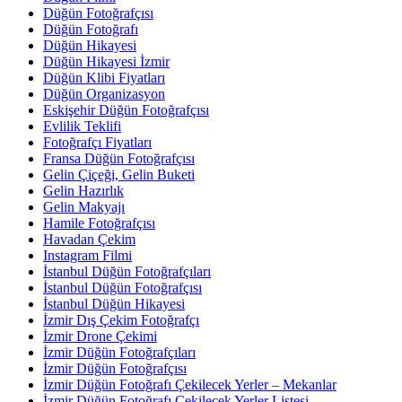
Düğün Fotoğrafçısı
Düğün Fotoğrafı
Düğün Hikayesi
Düğün Hikayesi İzmir
Düğün Klibi Fiyatları
Düğün Organizasyon
Eskişehir Düğün Fotoğrafçısı
Evlilik Teklifi
Fotoğrafçı Fiyatları
Fransa Düğün Fotoğrafçısı
Gelin Çiçeği, Gelin Buketi
Gelin Hazırlık
Gelin Makyajı
Hamile Fotoğrafçısı
Havadan Çekim
Instagram Filmi
İstanbul Düğün Fotoğrafçıları
İstanbul Düğün Fotoğrafçısı
İstanbul Düğün Hikayesi
İzmir Dış Çekim Fotoğrafçı
İzmir Drone Çekimi
İzmir Düğün Fotoğrafçıları
İzmir Düğün Fotoğrafçısı
İzmir Düğün Fotoğrafı Çekilecek Yerler – Mekanlar
İzmir Düğün Fotoğrafı Çekilecek Yerler Listesi