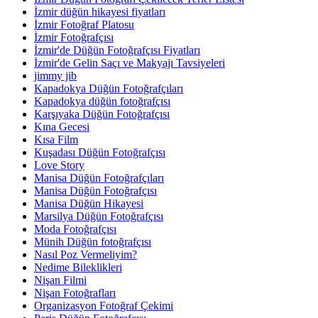
İzmir düğün hikayesi fiyatları
İzmir Fotoğraf Platosu
İzmir Fotoğrafçısı
İzmir'de Düğün Fotoğrafçısı Fiyatları
İzmir'de Gelin Saçı ve Makyajı Tavsiyeleri
jimmy jib
Kapadokya Düğün Fotoğrafçıları
Kapadokya düğün fotoğrafçısı
Karşıyaka Düğün Fotoğrafçısı
Kına Gecesi
Kısa Film
Kuşadası Düğün Fotoğrafçısı
Love Story
Manisa Düğün Fotoğrafçıları
Manisa Düğün Fotoğrafçısı
Manisa Düğün Hikayesi
Marsilya Düğün Fotoğrafçısı
Moda Fotoğrafçısı
Münih Düğün fotoğrafçısı
Nasıl Poz Vermeliyim?
Nedime Bileklikleri
Nişan Filmi
Nişan Fotoğrafları
Organizasyon Fotoğraf Çekimi