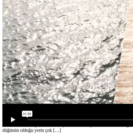
1 Ağustos 2018
Nişan Filmi
Fatoş & Alişan Nişan Film
Nişan Filmi Evleneceğiniz günün akışına göre siz ve arkadaşlarınızın 
Film tadında hikayeler izlemek için tüm arkadaşlarınızı önceden orga
düğünün olduğu yerin çok […]