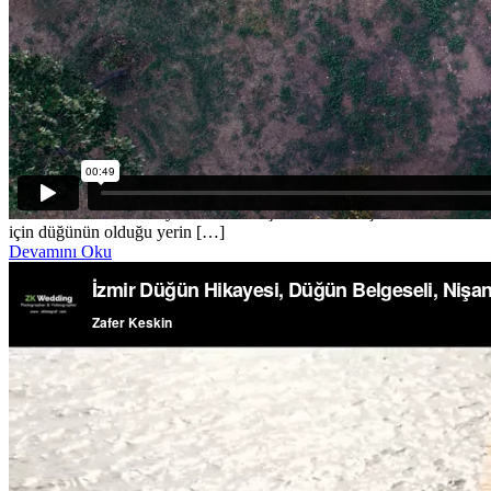
12 Ağustos 2018
Save The Date
Nurdan & Selim Save The Date Filmi
Save The Date Filmi Evleneceğiniz günün akışına göre siz ve arkadaşla
Kısa Film tadında hikayeler izlemek için tüm arkadaşlarınızı önceden
için düğünün olduğu yerin […]
Devamını Oku