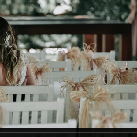
r Drone Çekimi, Save The Date, İzmir Save The Date, Düğün Belgeseli,