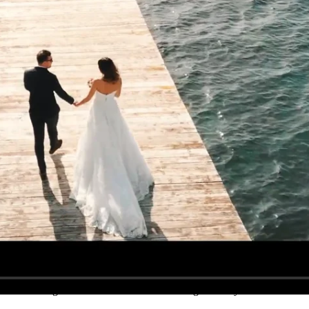
eğlenme anları hikaye ekibimiz tarafından çekilir. Düğün Hikayesi’ nin 
nize etmeniz gerekmektedir. Zafer Keskin Düğün Hikayesi Ekibi özel anl