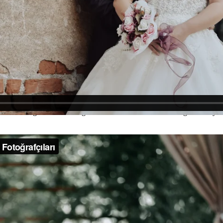
Kısa Film
arkadaşlarınızın eğlenme anları hikaye ekibimiz tarafından çekilir. Dü
zı önceden organize etmeniz gerekmektedir. Zafer Keskin Düğün Hikayesi 