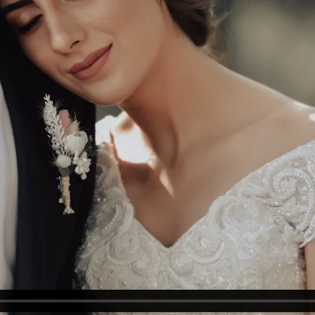
adan Çekim
,
Kısa Film
daşlarınızın eğlenme anları hikaye ekibimiz tarafından çekilir. Düğün 
zı önceden organize etmeniz gerekmektedir. Zafer Keskin Düğün Hikayesi