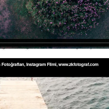
rınızın eğlenme anları hikaye ekibimiz tarafından çekilir. Düğün Hikay
 organize etmeniz gerekmektedir. Zafer Keskin Düğün Hikayesi Ekibi öze