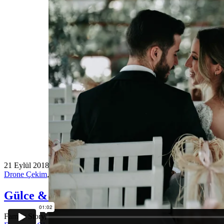
21 Eylül 2018
Drone Çekim
,
Kısa Film
Gülce & Burak Love Story
Family Story, İzmir Düğün Hikayesi, İzmir Düğün Fotoğrafçısı, İzmi