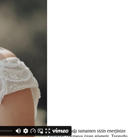
Hikayesi’ nin eğlenceli olup olmayacağı tamamen sizin enerjinize
 Ekibi özel anlarınızı kaçırmadan çekmeye özen gösterir. Turgutlu