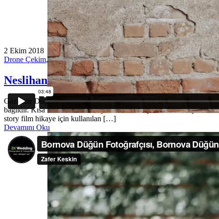
2 Ekim 2018
Drone Çekim
,
Düğün Belgeseli
,
Düğün Fotoğrafı
,
Düğün Hikayesi
,
Neslihan & Önder Wedding Story
Gaziemir Düğün Fotoğrafçısı Evleneceğiniz günün akışına göre siz ve 
bağlıdır. Kısa Film tadında hikayeler izlemek için tüm arkadaşlarını
story film hikaye için kullanılan […]
Devamını Oku