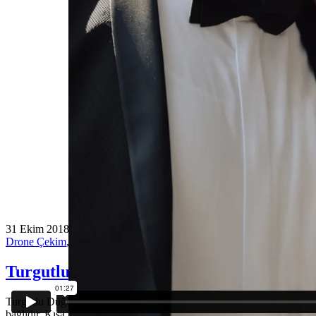
31 Ekim 2018
Drone Çekim
,
Düğün Belgeseli
,
Düğün Filmi
,
Düğün Hikayesi
,
Hav
Turgutlu Düğün Fotoğrafçısı
Turgutlu Düğün Hikayesi Evleneceğiniz günün akışına göre siz ve arka
bağlıdır. Kısa Film tadında hikayeler izlemek için tüm arkadaşlarını