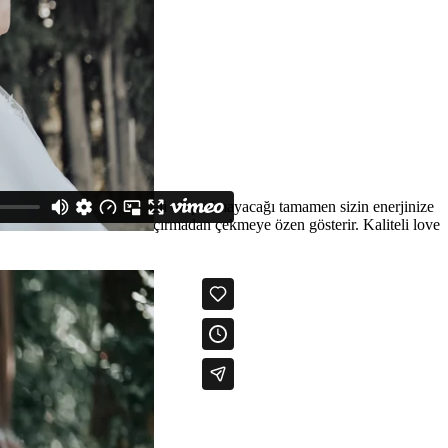
ğün Hikayesi’ nin eğlenceli olup olmayacağı tamamen sizin enerjinize
Ekibi özel anlarınızı kaçırmadan çekmeye özen gösterir. Kaliteli love