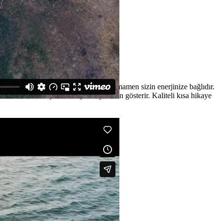
esi’ nin eğlenceli olup olmayacağı tamamen sizin enerjinize bağlıdır.
l anlarınızı kaçırmadan çekmeye özen gösterir. Kaliteli kısa hikaye