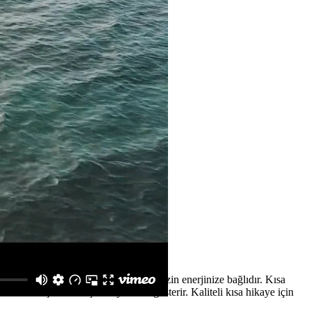
eğlenceli olup olmayacağı tamamen sizin enerjinize bağlıdır. Kısa
arınızı kaçırmadan çekmeye özen gösterir. Kaliteli kısa hikaye için