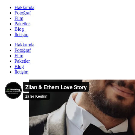
Hakkımda
Fotoğraf
Film
Paketler
Blog
İletişim
Hakkımda
Fotoğraf
Film
Paketler
Blog
İletişim