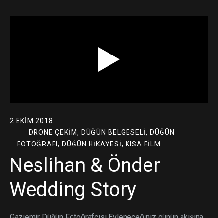
2 EKIM 2018
DRONE ÇEKIM
,
DÜĞÜN BELGESELI
,
DÜĞÜN
FOTOĞRAFI
,
DÜĞÜN HIKAYESI
,
KISA FILM
Neslihan & Önder
Wedding Story
Gaziemir Düğün Fotoğrafçısı Evleneceğiniz günün akışına