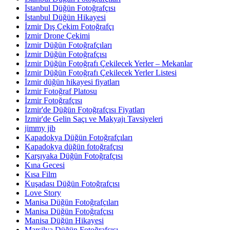
İstanbul Düğün Fotoğrafçısı
İstanbul Düğün Hikayesi
İzmir Dış Çekim Fotoğrafçı
İzmir Drone Çekimi
İzmir Düğün Fotoğrafçıları
İzmir Düğün Fotoğrafçısı
İzmir Düğün Fotoğrafı Çekilecek Yerler – Mekanlar
İzmir Düğün Fotoğrafı Çekilecek Yerler Listesi
İzmir düğün hikayesi fiyatları
İzmir Fotoğraf Platosu
İzmir Fotoğrafçısı
İzmir'de Düğün Fotoğrafçısı Fiyatları
İzmir'de Gelin Saçı ve Makyajı Tavsiyeleri
jimmy jib
Kapadokya Düğün Fotoğrafçıları
Kapadokya düğün fotoğrafçısı
Karşıyaka Düğün Fotoğrafçısı
Kına Gecesi
Kısa Film
Kuşadası Düğün Fotoğrafçısı
Love Story
Manisa Düğün Fotoğrafçıları
Manisa Düğün Fotoğrafçısı
Manisa Düğün Hikayesi
Marsilya Düğün Fotoğrafçısı