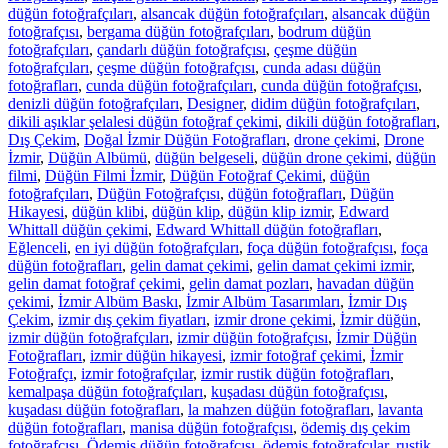
düğün fotoğrafçıları
,
alsancak düğün fotoğrafçıları
,
alsancak düğün
fotoğrafçısı
,
bergama düğün fotoğrafçıları
,
bodrum düğün
fotoğrafçıları
,
çandarlı düğün fotoğrafçısı
,
çeşme düğün
fotoğrafçıları
,
çeşme düğün fotoğrafçısı
,
cunda adası düğün
fotoğrafları
,
cunda düğün fotoğrafçıları
,
cunda düğün fotoğrafçısı
,
denizli düğün fotoğrafçıları
,
Designer
,
didim düğün fotoğrafçıları
,
dikili aşıklar şelalesi düğün fotoğraf çekimi
,
dikili düğün fotoğrafları
,
Dış Çekim
,
Doğal İzmir Düğün Fotoğrafları
,
drone çekimi
,
Drone
İzmir
,
Düğün Albümü
,
düğün belgeseli
,
düğün drone çekimi
,
düğün
filmi
,
Düğün Filmi İzmir
,
Düğün Fotoğraf Çekimi
,
düğün
fotoğrafçıları
,
Düğün Fotoğrafçısı
,
düğün fotoğrafları
,
Düğün
Hikayesi
,
düğün klibi
,
düğün klip
,
düğün klip izmir
,
Edward
Whittall düğün çekimi
,
Edward Whittall düğün fotoğrafları
,
Eğlenceli
,
en iyi düğün fotoğrafçıları
,
foça düğün fotoğrafçısı
,
foça
düğün fotoğrafları
,
gelin damat çekimi
,
gelin damat çekimi izmir
,
gelin damat fotoğraf çekimi
,
gelin damat pozları
,
havadan düğün
çekimi
,
İzmir Albüm Baskı
,
İzmir Albüm Tasarımları
,
İzmir Dış
Çekim
,
izmir dış çekim fiyatları
,
izmir drone çekimi
,
İzmir düğün
,
izmir düğün fotoğrafçıları
,
izmir düğün fotoğrafçısı
,
İzmir Düğün
Fotoğrafları
,
izmir düğün hikayesi
,
izmir fotoğraf çekimi
,
İzmir
Fotoğrafçı
,
izmir fotoğrafçılar
,
izmir rustik düğün fotoğrafları
,
kemalpaşa düğün fotoğrafçıları
,
kuşadası düğün fotoğrafçısı
,
kuşadası düğün fotoğrafları
,
la mahzen düğün fotoğrafları
,
lavanta
düğün fotoğrafları
,
manisa düğün fotoğrafçısı
,
ödemiş dış çekim
fotoğrafçısı
,
Ödemiş düğün fotoğrafçısı
,
ödemiş fotoğrafçılar
,
rustik