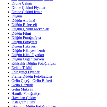
Drone Çekim
Drone Çekimi Fiyatları
Drone Çekimi İzmir
Düğün
Düğün Albümü
Düğün Belgeseli
Düğün Çekim Mekanları
Düğün Filmi
Düğün Fotoğrafçısı
Düğün Fotoğrafı
Düğün Hikayesi
Düğün Hikayesi İzmir
Düğün Klibi Fiyatları
Düğün Organizasyon
Eskişehir Düğün Fotoğrafçısı
Evlilik Teklifi
Fotoğrafçı Fiyatları
Fransa Düğün Fotoğrafçısı
Gelin Çiçeği, Gelin Buketi
Gelin Hazırlık
Gelin Makyajı
Hamile Fotoğrafçısı
Havadan Çekim
Instagram Filmi
İstanbul Düğün Fotoğrafçıları