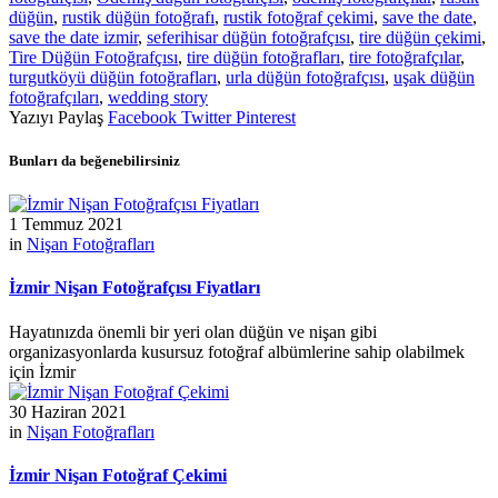
düğün
,
rustik düğün fotoğrafı
,
rustik fotoğraf çekimi
,
save the date
,
save the date izmir
,
seferihisar düğün fotoğrafçısı
,
tire düğün çekimi
,
Tire Düğün Fotoğrafçısı
,
tire düğün fotoğrafları
,
tire fotoğrafçılar
,
turgutköyü düğün fotoğrafları
,
urla düğün fotoğrafçısı
,
uşak düğün
fotoğrafçıları
,
wedding story
Yazıyı Paylaş
Facebook
Twitter
Pinterest
Bunları da beğenebilirsiniz
1 Temmuz 2021
in
Nişan Fotoğrafları
İzmir Nişan Fotoğrafçısı Fiyatları
Hayatınızda önemli bir yeri olan düğün ve nişan gibi
organizasyonlarda kusursuz fotoğraf albümlerine sahip olabilmek
için İzmir
30 Haziran 2021
in
Nişan Fotoğrafları
İzmir Nişan Fotoğraf Çekimi