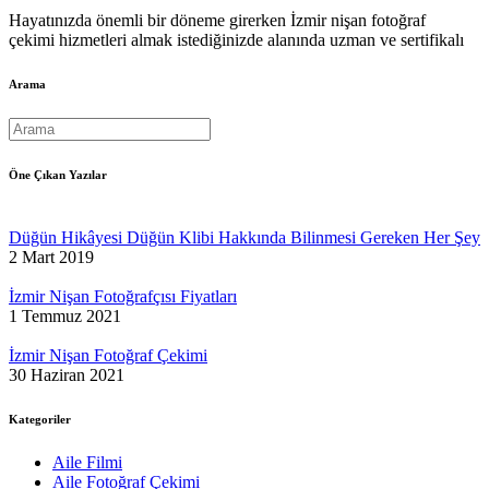
Hayatınızda önemli bir döneme girerken İzmir nişan fotoğraf
çekimi hizmetleri almak istediğinizde alanında uzman ve sertifikalı
Arama
Öne Çıkan Yazılar
Düğün Hikâyesi Düğün Klibi Hakkında Bilinmesi Gereken Her Şey
2 Mart 2019
İzmir Nişan Fotoğrafçısı Fiyatları
1 Temmuz 2021
İzmir Nişan Fotoğraf Çekimi
30 Haziran 2021
Kategoriler
Aile Filmi
Aile Fotoğraf Çekimi