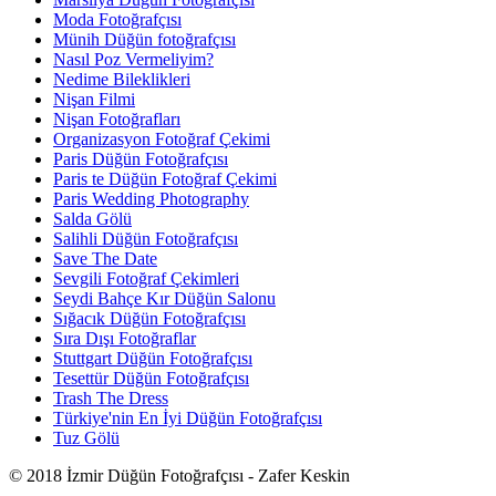
Moda Fotoğrafçısı
Münih Düğün fotoğrafçısı
Nasıl Poz Vermeliyim?
Nedime Bileklikleri
Nişan Filmi
Nişan Fotoğrafları
Organizasyon Fotoğraf Çekimi
Paris Düğün Fotoğrafçısı
Paris te Düğün Fotoğraf Çekimi
Paris Wedding Photography
Salda Gölü
Salihli Düğün Fotoğrafçısı
Save The Date
Sevgili Fotoğraf Çekimleri
Seydi Bahçe Kır Düğün Salonu
Sığacık Düğün Fotoğrafçısı
Sıra Dışı Fotoğraflar
Stuttgart Düğün Fotoğrafçısı
Tesettür Düğün Fotoğrafçısı
Trash The Dress
Türkiye'nin En İyi Düğün Fotoğrafçısı
Tuz Gölü
© 2018 İzmir Düğün Fotoğrafçısı - Zafer Keskin